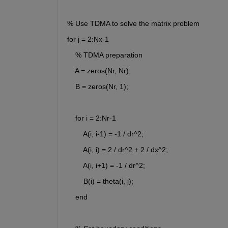
% Use TDMA to solve the matrix problem
for j = 2:Nx-1
    % TDMA preparation
    A = zeros(Nr, Nr);
    B = zeros(Nr, 1);
    for i = 2:Nr-1
        A(i, i-1) = -1 / dr^2;
        A(i, i) = 2 / dr^2 + 2 / dx^2;
        A(i, i+1) = -1 / dr^2;
        B(i) = theta(i, j);
    end