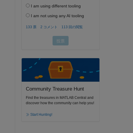
Community Treasure Hunt
Find the treasures in MATLAB Central and
discover how the community can help you!
Start Hunting!