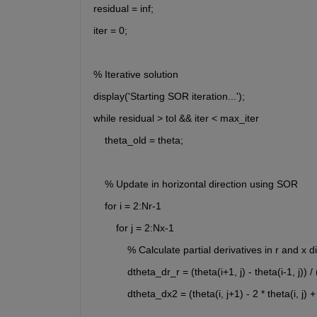
residual = inf;
iter = 0;
% Iterative solution
display('Starting SOR iteration...');
while residual > tol && iter < max_iter
    theta_old = theta;
    % Update in horizontal direction using SOR
    for i = 2:Nr-1
        for j = 2:Nx-1
            % Calculate partial derivatives in r and x d
            dtheta_dr_r = (theta(i+1, j) - theta(i-1, j)) / 
            dtheta_dx2 = (theta(i, j+1) - 2 * theta(i, j) +