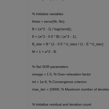
% Initialize variables
theta = zeros(Nr, Nx);
B = (a^2 - 1) / log(r(end));
E = (a^2 - 0.5 * B) / (a^2 - 1);
B_star = B * (1 - 0.5 * U_star) / (1 - E * U_star);
M = 1 + a^2 - B;
% Set SOR parameters
omega = 1.5; % Over-relaxation factor
tol = 1e-6; % Convergence criterion
max_iter = 10000; % Maximum number of iteratio
% Initialize residual and iteration count