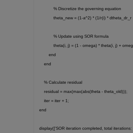
            % Discretize the governing equation
            theta_new = (1-a^2) * (1/r(i) * dtheta_d
            % Update using SOR formula
            theta(i, j) = (1 - omega) * theta(i, j) + o
        end
    end
    % Calculate residual
    residual = max(max(abs(theta - theta_old)));
    iter = iter + 1;
end
display(['SOR iteration completed, total iterations: ',