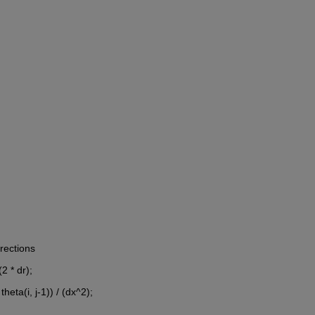
irections
(2 * dr);
 theta(i, j-1)) / (dx^2);