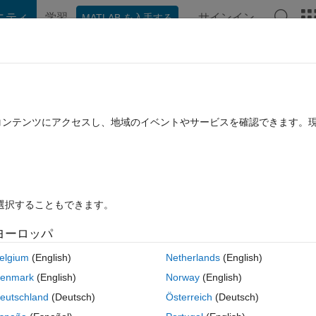
ニティ
学習
サインイン
MATLAB を入手する
hat Playground
ディスカッション
コンテスト
ブログ
投稿
B に関する FAQ
その他
cing scheme soluting to PDE
たコンテンツにアクセスし、地域のイベントやサービスを確認できます。
2024 11 月 8 に更新
15 ビュー (30 日間)
を選択することもできます。
古いコメン
ヨーロッパ
0 投票
elgium
(English)
Netherlands
(English)
enmark
(English)
Norway
(English)
∂x^2]+γ*(∂u/∂r)^2 ,0≤ x ≤ 2, a≤ r ≤ 1
eutschland
(Deutsch)
Österreich
(Deutsch)