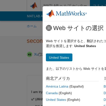
コンテンツへスキップ
MATLAB ヘルプ センター
コミュ
MATLAB Answers
File Exchange
Cody
AI C
ホーム
質問する
回答
閲覧
MATLA
Web サイトの選択
second order center differen
Web サイトを選択すると、翻訳され
選択を推奨します:
United States
回答採用済み
Xu
2024 11 月 6
1 回答
United States
また、以下のリストから Web サイト
南北アメリカ
América Latina
(Español)
B
I am trying to find a solution to this PDE:
Canada
(English)
D
u* (∂θ/∂x) = (1-a^2)[(1/r) (∂/∂r) (r *(∂θ/∂r))+(∂^2θ/
United States
(English)
D