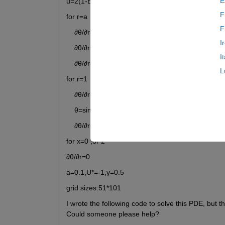
E
u=2(1-EU*)(1-r^2+B*ln r)/M, B=(a^2-1)/ln r ,E=(a
F
for r=a 
F
    ∂θ/∂r=0                    ,0≤ x <1
I
    ∂θ/∂r=cos[4π(x-1)]  ,1≤ x ≤ 1.5
I
    ∂θ/∂r=0                   ,1.5< x ≤ 2
L
for r=1 
    ∂θ/∂r=0                   ,0≤ x <1
    θ=sin[4π(x-1)]        ,1≤ x ≤ 1.5
    ∂θ/∂r=0                   ,1.5≤ x ≤<2
for x=0 ,or 2
∂θ/∂r=0                         
a=0.1,U*=-1,γ=0.5
grid sizes:51*101
I wrote the following code to solve this PDE, but th
Could someone please help?