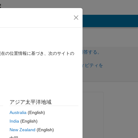
その他
サインインしてこの質問に回答する。
現在の位置情報に基づき、次のサイトの
共
サインインしてアクティビティを
有
フォロー
トを表示
質問済み:
アジア太平洋地域
Xu
Australia
(English)
2024 年 11 月 6 日
India
(English)
コメント済み:
New Zealand
(English)
Xu