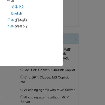
中国
2024 年 11 月 8 日
简体中文
採用済み:
English
Abhimenyu
日本
(日本語)
한국
(한국어)
 