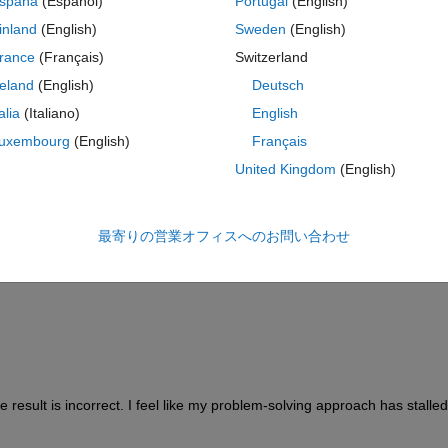
spaña
(Español)
Portugal
(English)
^2-0.5B)/(a^2-1) ,B*=B(1-0.5U*)/(1-EU*), M=1+a^2-B
inland
(English)
Sweden
(English)
rance
(Français)
Switzerland
reland
(English)
Deutsch
talia
(Italiano)
English
uxembourg
(English)
Français
United Kingdom
(English)
最寄りの営業オフィスへのお問い合わせ
e result is incorrect. I feel like my problem-solving approach has stalled.