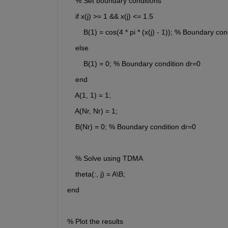
    % Set boundary conditions
    if x(j) >= 1 && x(j) <= 1.5
        B(1) = cos(4 * pi * (x(j) - 1)); % Boundary co
    else
        B(1) = 0; % Boundary condition dr=0
    end
    A(1, 1) = 1;
    A(Nr, Nr) = 1;
    B(Nr) = 0; % Boundary condition dr=0
    % Solve using TDMA
    theta(:, j) = A\B;
end
% Plot the results