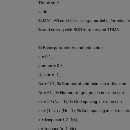
Thank you!
code:
% MATLAB code for solving a partial differential e
% and solving with SOR iteration and TDMA.
% Basic parameters and grid setup
a = 0.1;
gamma = 0.5;
U_star = -1;
Nx = 101; % Number of grid points in x-direction
Nr = 51;  % Number of grid points in r-direction
dx = 2 / (Nx - 1); % Grid spacing in x-direction
dr = (1 - a) / (Nr - 1); % Grid spacing in r-direction
x = linspace(0, 2, Nx);
r = linspace(a, 1, Nr);