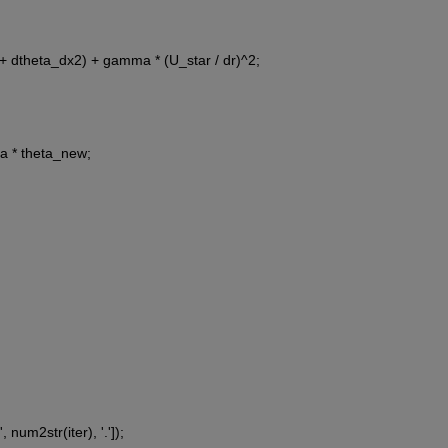
r_r + dtheta_dx2) + gamma * (U_star / dr)^2;
mega * theta_new;
 num2str(iter), '.']);