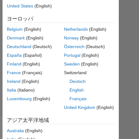
2
United States
(English)
回
答
ヨーロッパ
Belgium
(English)
Netherlands
(English)
2024
Denmark
(English)
Norway
(English)
11
月 5
Deutschland
(Deutsch)
Österreich
(Deutsch)
に更
España
(Español)
Portugal
(English)
新
Finland
(English)
Sweden
(English)
14
France
(Français)
Switzerland
ビ
ュ
Ireland
(English)
Deutsch
ー
Italia
(Italiano)
English
(30
Luxembourg
(English)
Français
日
間)
United Kingdom
(English)
アジア太平洋地域
Australia
(English)