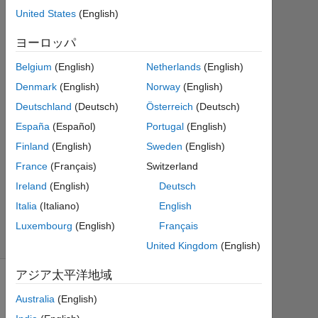
1
United States
(English)
回
答
ヨーロッパ
2024
10
Belgium
(English)
Netherlands
(English)
月
Denmark
(English)
Norway
(English)
30
Deutschland
(Deutsch)
Österreich
(Deutsch)
に更
España
(Español)
Portugal
(English)
新
6
Finland
(English)
Sweden
(English)
ビ
France
(Français)
Switzerland
ュ
Ireland
(English)
Deutsch
ー
Italia
(Italiano)
English
(30
日
Luxembourg
(English)
Français
間)
United Kingdom
(English)
アジア太平洋地域
情
Australia
(English)
報