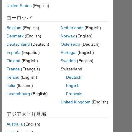
17
United States
(English)
1
回
ヨーロッパ
答
Belgium
(English)
Netherlands
(English)
Denmark
(English)
Norway
(English)
2024
11
Deutschland
(Deutsch)
Österreich
(Deutsch)
月
España
(Español)
Portugal
(English)
12
Finland
(English)
Sweden
(English)
に更
France
(Français)
Switzerland
新
2
Ireland
(English)
Deutsch
ビ
Italia
(Italiano)
English
ュ
Luxembourg
(English)
Français
ー
(30
United Kingdom
(English)
日
アジア太平洋地域
間)
Australia
(English)