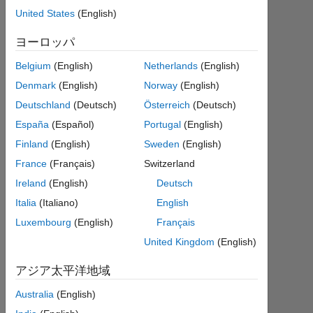
2024
United States
(English)
9 月
18
ヨーロッパ
1
Belgium
(English)
Netherlands
(English)
回
答
Denmark
(English)
Norway
(English)
Deutschland
(Deutsch)
Österreich
(Deutsch)
回
España
(Español)
Portugal
(English)
答
採
Finland
(English)
Sweden
(English)
用
France
(Français)
Switzerland
済
Ireland
(English)
Deutsch
み
Italia
(Italiano)
English
2024
Luxembourg
(English)
Français
9 月
United Kingdom
(English)
18
に更
アジア太平洋地域
新
Australia
(English)
19