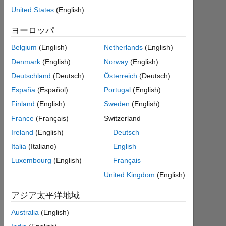
2
United States
(English)
回
答
ヨーロッパ
Belgium
(English)
Netherlands
(English)
2024
Denmark
(English)
Norway
(English)
12
月
Deutschland
(Deutsch)
Österreich
(Deutsch)
10
España
(Español)
Portugal
(English)
に更
Finland
(English)
Sweden
(English)
新
France
(Français)
Switzerland
38
ビ
Ireland
(English)
Deutsch
ュ
Italia
(Italiano)
English
ー
Luxembourg
(English)
Français
(30
日
United Kingdom
(English)
間)
アジア太平洋地域
Australia
(English)