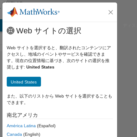
コンテンツへスキップ
MATLAB
Answers
B Answers
File Exchange
Cody
AI Chat Playground
ディス
Web サイトの選択
Web サイトを選択すると、翻訳されたコンテンツにア
クセスし、地域のイベントやサービスを確認できま
Tire
す。現在の位置情報に基づき、次のサイトの選択を推
奨します:
United States
modelling
in
United States
simscape
multibody
また、以下のリストから Web サイトを選択することも
できます。
Francesca
南北アメリカ
2024
América Latina
(Español)
9 月
Canada
(English)
4