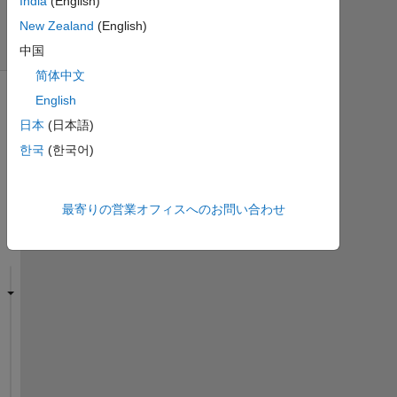
India
(English)
(30
日
New Zealand
(English)
間)
中国
简体中文
English
日本
(日本語)
한국
(한국어)
最寄りの営業オフィスへのお問い合わせ
I 
h
a