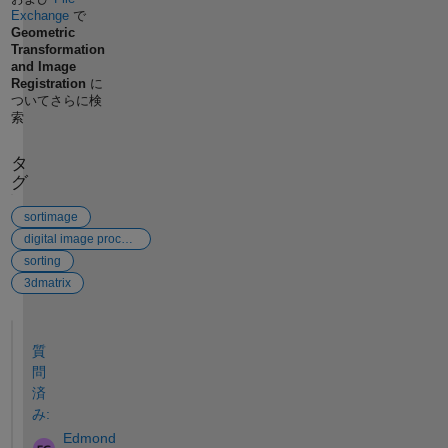
Exchange
で
Geometric
Transformation
and Image
Registration
に
ついてさらに検
索
タ
グ
sortimage
digital image processing
sorting
3dmatrix
参考
質
問
済
み:
Edmond