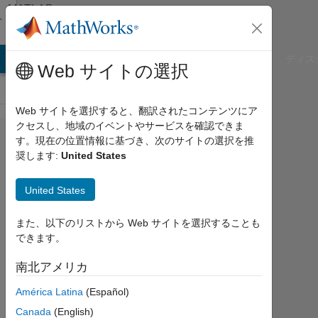
コンテンツへスキップ
MATLAB
Answers
B Answers
File Exchange
Cody
AI Chat Playground
ディス
Web サイトの選択
Web サイトを選択すると、翻訳されたコンテンツにア
クセスし、地域のイベントやサービスを確認できま
How
す。現在の位置情報に基づき、次のサイトの選択を推
奨します:
United States
can I
sort
United States
Images
?
また、以下のリストから Web サイトを選択することも
できます。
Edmond
南北アメリカ
Geraud
América Latina
(Español)
2015
5 月
Canada
(English)