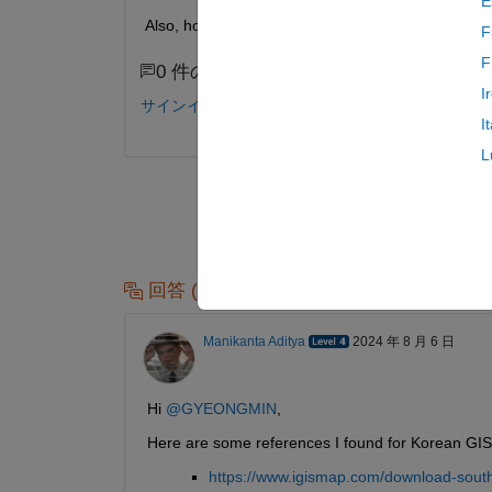
E
Also, how can I import GIS information from Roa
F
F
0 件のコメント
I
サインインしてコメントする。
I
L
回答 (1 件)
Manikanta Aditya
2024 年 8 月 6 日
Hi 
@GYEONGMIN
,
Here are some references I found for Korean GIS
https://www.igismap.com/download-south