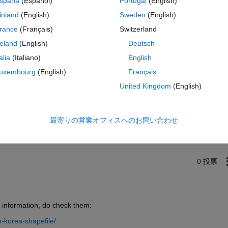
spaña
(Español)
Portugal
(English)
drunner?
inland
(English)
Sweden
(English)
rance
(Français)
Switzerland
reland
(English)
Deutsch
talia
(Italiano)
English
uxembourg
(English)
Français
United Kingdom
(English)
サインインしてこの質問に回
共有
サインインしてアクティビティを
最寄りの営業オフィスへのお問い合わせ
0 投票
 information, do check them:
-korea-shapefile/