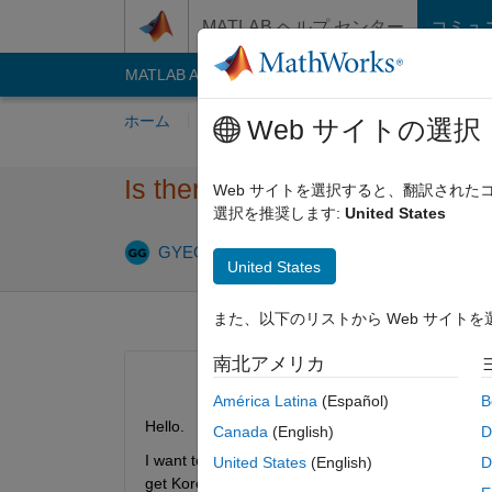
コンテンツへスキップ
MATLAB ヘルプ センター
コミュ
MATLAB Answers
File Exchange
Cody
AI C
ホーム
質問する
回答
閲覧
MATLA
Web サイトの選択
Is there a way to download K
Web サイトを選択すると、翻訳され
選択を推奨します:
United States
2024 
GYEONGMIN
2024 8 月 6
1 回答
United States
また、以下のリストから Web サイト
南北アメリカ
América Latina
(Español)
B
Hello.
Canada
(English)
D
I want to use Korean GIS information and implement 
United States
(English)
D
get Korean GIS  information. Is there a site wher