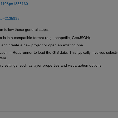
283110&p=1886160
4&p=2135938
n follow these general steps:
a is in a compatible format (e.g., shapefile, GeoJSON).
 and create a new project or open an existing one.
ction in Roadrunner to load the GIS data. This typically involves selectin
stem.
y settings, such as layer properties and visualization options.