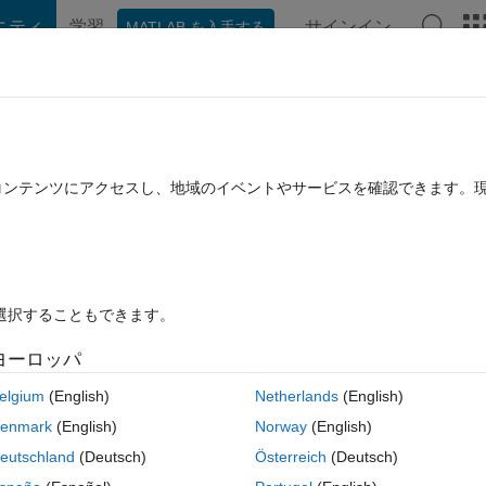
ニティ
学習
サインイン
MATLAB を入手する
hat Playground
ディスカッション
コンテスト
ブログ
投稿
B に関する FAQ
その他
orean GIS information on Roadrunner?
たコンテンツにアクセスし、地域のイベントやサービスを確認できます。
8 月 6 に更新
23 ビュー (30 日間)
を選択することもできます。
ヨーロッパ
0 投票
elgium
(English)
Netherlands
(English)
enmark
(English)
Norway
(English)
it in Roadrunner.  There is a lot of US GIS information, but it is hard t
eutschland
(Deutsch)
Österreich
(Deutsch)
e I can get Korean GIS information?