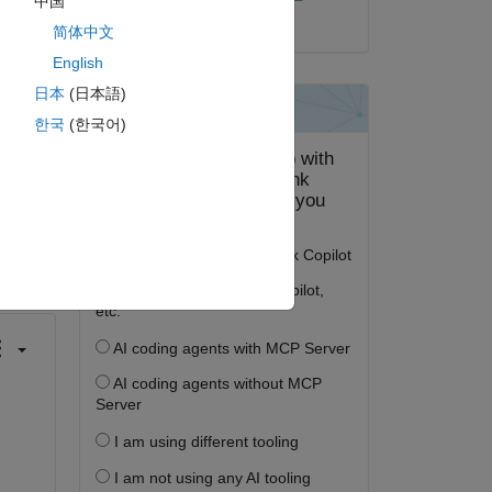
中国
2024 年 8 月 6 日
简体中文
English
日本
(日本語)
한국
(한국어)
答する。
フォロー