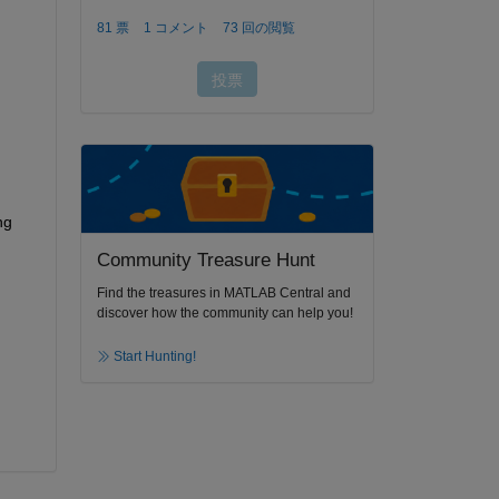
g 
Community Treasure Hunt
Find the treasures in MATLAB Central and
discover how the community can help you!
Start Hunting!