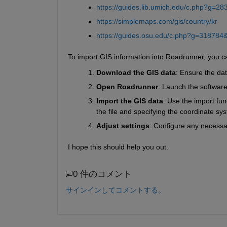
https://guides.lib.umich.edu/c.php?g=
https://simplemaps.com/gis/country/kr
https://guides.osu.edu/c.php?g=31878
To import GIS information into Roadrunner, you ca
Download the GIS data
: Ensure the dat
Open Roadrunner
: Launch the software
Import the GIS data
: Use the import fun
the file and specifying the coordinate sy
Adjust settings
: Configure any necessar
I hope this should help you out. 
0 件のコメント
サインインしてコメントする。