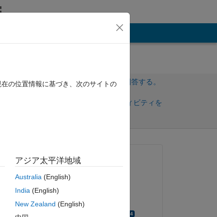
その他
サインインしてこの質問に回答する。
現在の位置情報に基づき、次のサイトの
共
サインインしてアクティビティを
有
フォロー
質問済み:
アジア太平洋地域
GYEONGMIN
Australia
(English)
2024 年 8 月 6 日
India
(English)
回答済み:
o 
New Zealand
(English)
Manikanta Aditya