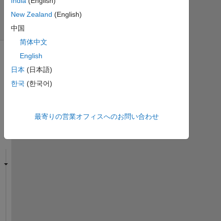
India
(English)
(30
New Zealand
(English)
日
間)
中国
简体中文
English
日本
(日本語)
한국
(한국어)
最寄りの営業オフィスへのお問い合わせ
H
e
l