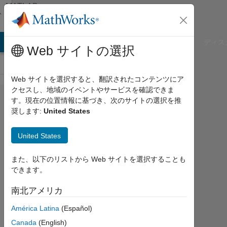
コンテンツへスキップ
MATLAB
Answers
B Answers
File Exchange
Cody
AI Chat Playground
ディス
Web サイトの選択
Web サイトを選択すると、翻訳されたコンテンツにア
クセスし、地域のイベントやサービスを確認できま
How to
す。現在の位置情報に基づき、次のサイトの選択を推
奨します:
United States
"flatten"
parts of a
United States
MATLAB
image
また、以下のリストから Web サイトを選択することも
できます。
(e.g.
basemap)
南北アメリカ
to save
América Latina
(Español)
space
Canada
(English)