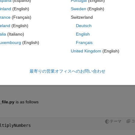
spaña
(Español)
Portugal
(English)
inland
(English)
Sweden
(English)
rance
(Français)
Switzerland
コ
テーマ
reland
(English)
Deutsch
talia
(Italiano)
English
uxembourg
(English)
Français
United Kingdom
(English)
最寄りの営業オフィスへのお問い合わせ
_file.py
 is as follows
コ
テーマ
ltiplyNumbers