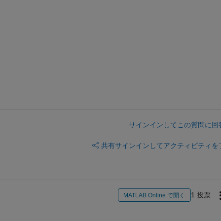
サインインしてこの質問に回
共有
サインインしてアクティビティを
1 投票
MATLAB Online で開く