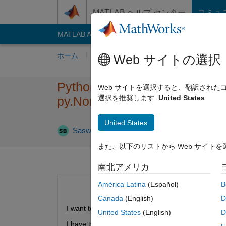
コンテンツへスキップ
MATLAB ヘルプ センター
コミュ
MATLAB Answers
File Exchange
Cody
AI C
ホーム
質問する
回答
閲覧
MATLA
Web サイトの選択
Python function call from Matl
Web サイトを選択すると、翻訳され
選択を推奨します:
United States
py.NoneType is not possible."
United States
2024 6 月 
Saswati
2024 6 月 13
1 回答
また、以下のリストから Web サイト
南北アメリカ
América Latina
(Español)
B
Canada
(English)
D
I want to call a python function from Matlab.
United States
(English)
D
I have two Python files. one file can call the other 