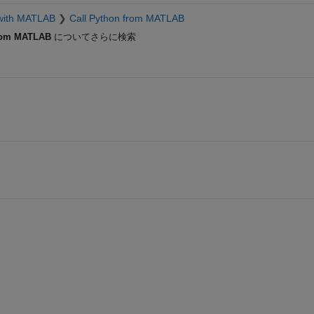
with MATLAB
Call Python from MATLAB
from MATLAB
についてさらに検索