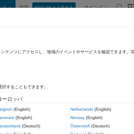
ニティ
学習
サインイン
MATLAB を入手する
hat Playground
ディスカッション
コンテスト
ブログ
投稿
B に関する FAQ
その他
ab - error occurred "Conversion to int64
たコンテンツにアクセスし、地域のイベントやサービスを確認できます。
14 に更新
29 ビュー (30 日間)
を選択することもできます。
ヨーロッパ
elgium
(English)
Netherlands
(English)
0 投票
MATLAB Online で開く
enmark
(English)
Norway
(English)
eutschland
(Deutsch)
Österreich
(Deutsch)
file. The content of the file named, 
calculation.py
 is as follows