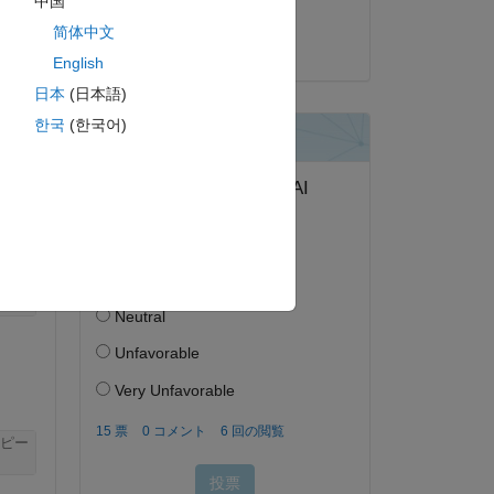
中国
Ayush Aniket
简体中文
2024 年 6 月 14 日
English
ピー
日本
(日本語)
한국
(한국어)
ピー