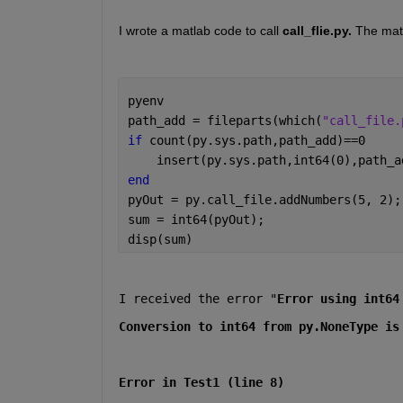
I wrote a matlab code to call 
call_flie.py.
 The matl
pyenv
path_add = fileparts(which(
"call_file.
if 
count(py.sys.path,path_add)==0
    insert(py.sys.path,int64(0),path_a
end
pyOut = py.call_file.addNumbers(5, 2);
sum = int64(pyOut);
disp(sum)
I received the error "
Error using int64
Conversion to int64 from py.NoneType is
Error in Test1 (line 8)