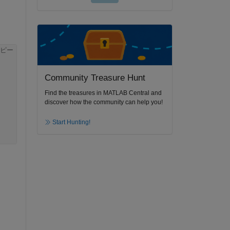
ピー
Community Treasure Hunt
Find the treasures in MATLAB Central and
discover how the community can help you!
Start Hunting!