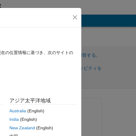
その他
 from
現在の位置情報に基づき、次のサイトの
サインインしてこの質問に回答する。
共
サインインしてアクティビティを
有
フォロー
アジア太平洋地域
質問済み:
Australia
(English)
Saswati
India
(English)
2024 年 6 月 13 日
New Zealand
(English)
回答済み: