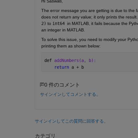
Hi Saswati,
The error message you are getting is due to the fa
does not return any value; it only prints the result
2)
 to 
int64 
in MATLAB, it fails because the Pytho
an integer in MATLAB.
To solve this issue, you need to modify your Pytho
printing them as shown below:
def 
addNumbers(a, b):
return 
a + b
0 件のコメント
サインインしてコメントする。
サインインしてこの質問に回答する。
カテゴリ