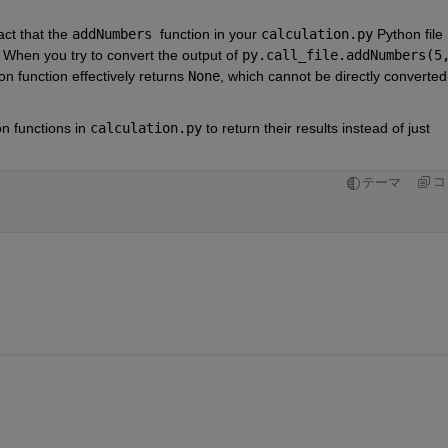
ct that the 
addNumbers 
function in your 
calculation.py
 Python file 
. When you try to convert the output of 
py.call_file.addNumbers(5,
n function effectively returns 
None
, which cannot be directly converted 
n functions in 
calculation.py
 to return their results instead of just 
コ
テーマ