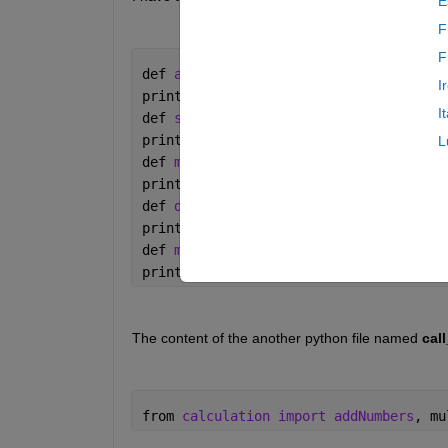
E
F
F
def 
addNumbers(a, b):
I
print(
"Sum is "
, a + b)
I
def 
subtractNumbers(a, b):
print(
"Difference is "
, a - b)
L
def 
multiplyNumbers(a, b):
print(
"Product is "
, a * b)
def 
divideNumbers(a, b):
print(
"Division is "
, a / b)
def 
modulusNumbers(a, b):
print(
"Remainder is "
, a 
% b)
The content of the another python file named 
call
from 
calculation import addNumbers
, mu