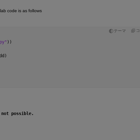
ab code is as follows
コ
テーマ
py"
))
dd)
 not possible.