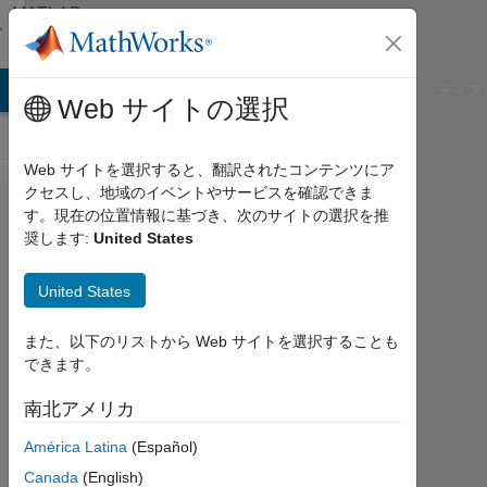
コンテンツへスキップ
MATLAB
Answers
B Answers
File Exchange
Cody
AI Chat Playground
ディス
Web サイトの選択
Web サイトを選択すると、翻訳されたコンテンツにア
クセスし、地域のイベントやサービスを確認できま
License
す。現在の位置情報に基づき、次のサイトの選択を推
奨します:
United States
server
installation
United States
R2024
また、以下のリストから Web サイトを選択することも
できます。
Maxime
LLARI
南北アメリカ
2024
6 月
América Latina
(Español)
10
Canada
(English)