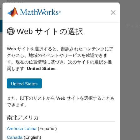
コンテンツへスキップ
MATLAB
Answers
B Answers
File Exchange
Cody
AI Chat Playground
ディス
Web サイトの選択
Web サイトを選択すると、翻訳されたコンテンツにア
クセスし、地域のイベントやサービスを確認できま
[Simulink]
す。現在の位置情報に基づき、次のサイトの選択を推
奨します:
United States
How to
change
United States
the type
of the
また、以下のリストから Web サイトを選択することも
できます。
number
in
南北アメリカ
"chart"?
América Latina
(Español)
Canada
(English)