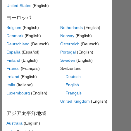
轶
United States
(English)
凡
2024
ヨーロッパ
5 月
Belgium
(English)
Netherlands
(English)
22
1
Denmark
(English)
Norway
(English)
回
Deutschland
(Deutsch)
Österreich
(Deutsch)
答
España
(Español)
Portugal
(English)
Finland
(English)
Sweden
(English)
回
答
France
(Français)
Switzerland
採
Ireland
(English)
Deutsch
用
Italia
(Italiano)
English
済
Luxembourg
(English)
Français
み
United Kingdom
(English)
2024
アジア太平洋地域
5 月
30
Australia
(English)
に更