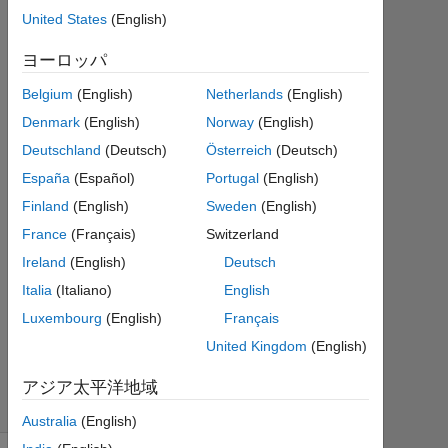
2024
United States
(English)
5 月
6
ヨーロッパ
1
Belgium
(English)
Netherlands
(English)
回
答
Denmark
(English)
Norway
(English)
Deutschland
(Deutsch)
Österreich
(Deutsch)
2024
España
(Español)
Portugal
(English)
5 月
15
Finland
(English)
Sweden
(English)
に更
France
(Français)
Switzerland
新
Ireland
(English)
Deutsch
13
Italia
(Italiano)
English
ビ
ュ
Luxembourg
(English)
Français
ー
United Kingdom
(English)
(30
日
アジア太平洋地域
間)
Australia
(English)