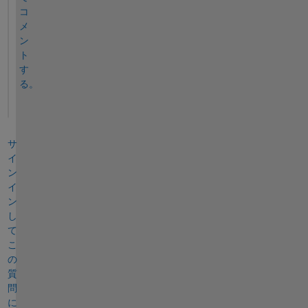
コ
メ
ン
ト
す
る。
サ
イ
ン
イ
ン
し
て
こ
の
質
問
に