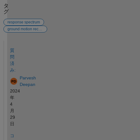
タ
グ
response spectrum
ground motion records
参考
質
問
済
み:
Parvesh
Deepan
2024
年
4
月
29
日
コ