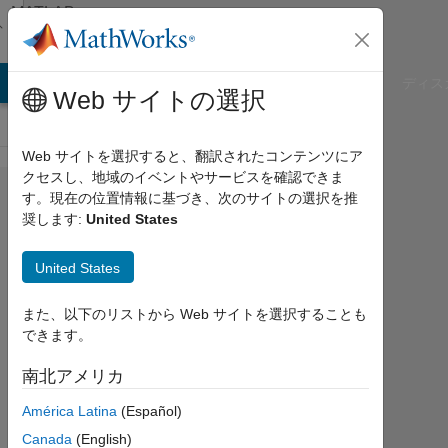
コンテンツへスキップ
MATLAB
Answers
B Answers
File Exchange
Cody
AI Chat Playground
ディス
Web サイトの選択
Web サイトを選択すると、翻訳されたコンテンツにア
クセスし、地域のイベントやサービスを確認できま
Prepare a
す。現在の位置情報に基づき、次のサイトの選択を推
奨します:
United States
MATLAB
code that
United States
develop
Response
また、以下のリストから Web サイトを選択することも
できます。
Spectrum
(Acceleration
南北アメリカ
& Time
América Latina
(Español)
ordinates)
Canada
(English)