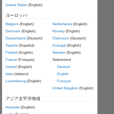
based on
United States
(English)
acceleration
ヨーロッパ
(m/s/s) &
Belgium
(English)
Netherlands
(English)
time(seconds)
Denmark
(English)
Norway
(English)
records
Deutschland
(Deutsch)
Österreich
(Deutsch)
contained in a
España
(Español)
Portugal
(English)
.txt file?
Finland
(English)
Sweden
(English)
France
(Français)
Switzerland
Parvesh
Ireland
(English)
Deutsch
Deepan
2024
Italia
(Italiano)
English
4 月
Luxembourg
(English)
Français
29
United Kingdom
(English)
1
回
アジア太平洋地域
答
Australia
(English)
2024