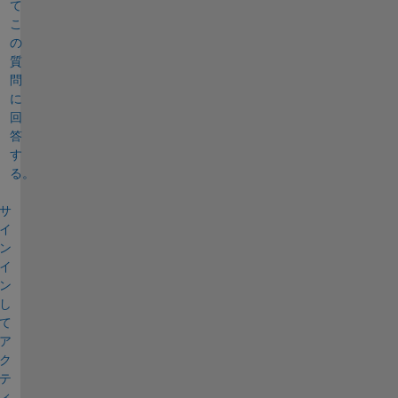
て
こ
の
質
問
に
回
答
す
る。
サ
イ
ン
イ
ン
し
て
ア
ク
テ
ィ