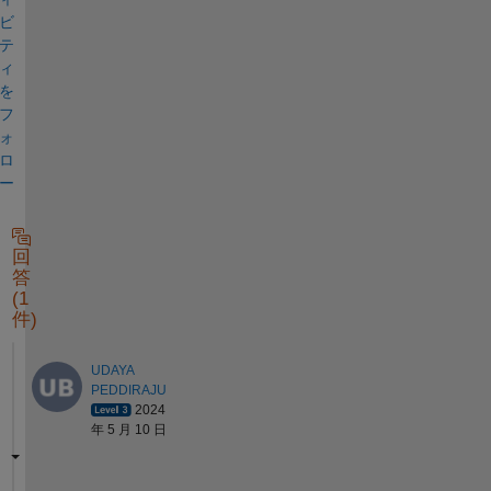
ビ
テ
ィ
を
フ
ォ
ロ
ー
回
答
(1
件)
UDAYA
PEDDIRAJU
2024
年 5 月 10 日