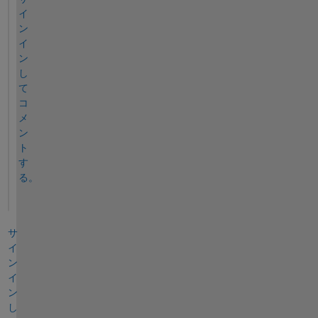
イ
ン
イ
ン
し
て
コ
メ
ン
ト
す
る。
サ
イ
ン
イ
ン
し