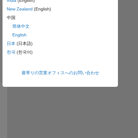
India
(English)
6 月
New Zealand
(English)
25
中国
に更
新
简体中文
27
English
ビ
日本
(日本語)
ュ
한국
(한국어)
ー
(30
日
最寄りの営業オフィスへのお問い合わせ
間)