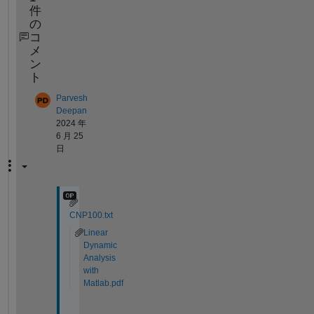
件
の
コ
メ
ン
ト
Parvesh
Deepan
2024 年
6 月 25
日
CNP100.txt
Linear
Dynamic
Analysis
with
Matlab.pdf