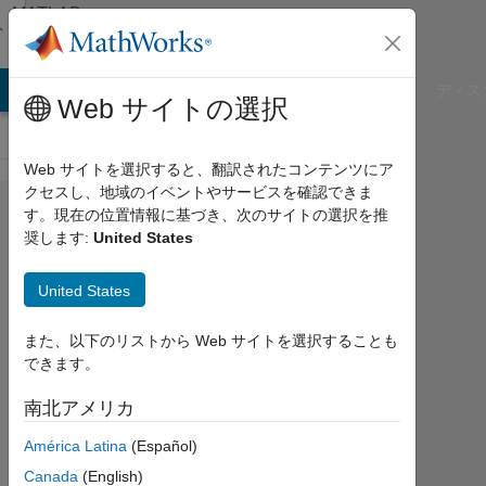
コンテンツへスキップ
MATLAB
Answers
B Answers
File Exchange
Cody
AI Chat Playground
ディス
Web サイトの選択
Web サイトを選択すると、翻訳されたコンテンツにア
クセスし、地域のイベントやサービスを確認できま
data
す。現在の位置情報に基づき、次のサイトの選択を推
奨します:
United States
extraction
for a
United States
specific
period
また、以下のリストから Web サイトを選択することも
できます。
over a
long
南北アメリカ
data.
América Latina
(Español)
Canada
(English)