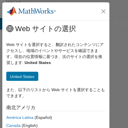
コンテンツへスキップ
MATLAB
Answers
B Answers
File Exchange
Cody
AI Chat Playground
ディス
Web サイトの選択
Web サイトを選択すると、翻訳されたコンテンツにア
クセスし、地域のイベントやサービスを確認できま
whats
す。現在の位置情報に基づき、次のサイトの選択を推
奨します:
United States
wrong
with
United States
this
code?
また、以下のリストから Web サイトを選択することも
できます。
Nathan
南北アメリカ
2024
América Latina
(Español)
4 月
Canada
(English)
12