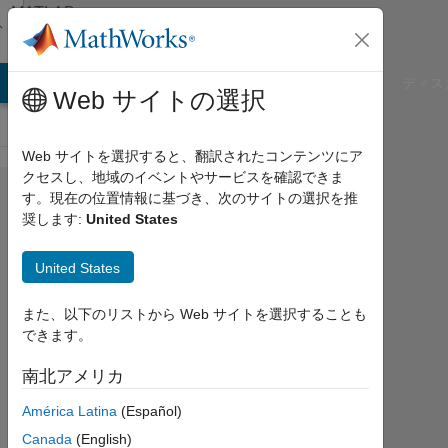
コンテンツへスキップ
MATLAB
Answers
B Answers
File Exchange
Cody
AI Chat Playground
ディス
Web サイトの選択
Web サイトを選択すると、翻訳されたコンテンツにア
クセスし、地域のイベントやサービスを確認できま
How to
す。現在の位置情報に基づき、次のサイトの選択を推
奨します:
United States
upload 2
libraries
United States
(Servo
and
また、以下のリストから Web サイトを選択することも
できます。
Ultrasonic)
to use
南北アメリカ
Matlab
América Latina
(Español)
with
Canada
(English)