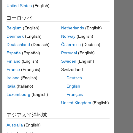
arduino
United States
(English)
ヨーロッパ
Doug
Leaffer
Belgium
(English)
Netherlands
(English)
2024
Denmark
(English)
Norway
(English)
4 月
Deutschland
(Deutsch)
Österreich
(Deutsch)
9
España
(Español)
Portugal
(English)
1
回
Finland
(English)
Sweden
(English)
答
France
(Français)
Switzerland
Ireland
(English)
Deutsch
回
Italia
(Italiano)
English
答
採
Luxembourg
(English)
Français
用
United Kingdom
(English)
済
み
アジア太平洋地域
Australia
(English)
2024
4 月