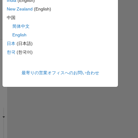
India
(English)
ュ
New Zealand
(English)
ー
(30
中国
日
简体中文
間)
English
日本
(日本語)
한국
(한국어)
最寄りの営業オフィスへのお問い合わせ
I 