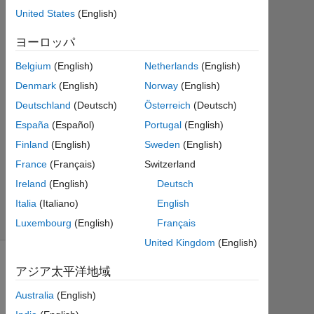
1
United States
(English)
回
答
ヨーロッパ
2021
8 月
Belgium
(English)
Netherlands
(English)
20
Denmark
(English)
Norway
(English)
に更
Deutschland
(Deutsch)
Österreich
(Deutsch)
新
España
(Español)
Portugal
(English)
4
ビ
Finland
(English)
Sweden
(English)
ュ
France
(Français)
Switzerland
ー
Ireland
(English)
Deutsch
(30
Italia
(Italiano)
English
日
間)
Luxembourg
(English)
Français
United Kingdom
(English)
アジア太平洋地域
情
報
Australia
(English)
こ