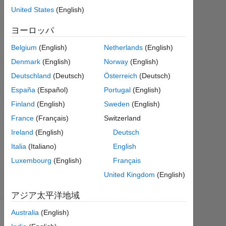
30
United States
(English)
1
回
ヨーロッパ
答
Belgium
(English)
Netherlands
(English)
Denmark
(English)
Norway
(English)
2024
3 月
Deutschland
(Deutsch)
Österreich
(Deutsch)
30
España
(Español)
Portugal
(English)
に更
Finland
(English)
Sweden
(English)
新
3
France
(Français)
Switzerland
ビ
Ireland
(English)
Deutsch
ュ
Italia
(Italiano)
English
ー
Luxembourg
(English)
Français
(30
日
United Kingdom
(English)
間)
アジア太平洋地域
Australia
(English)