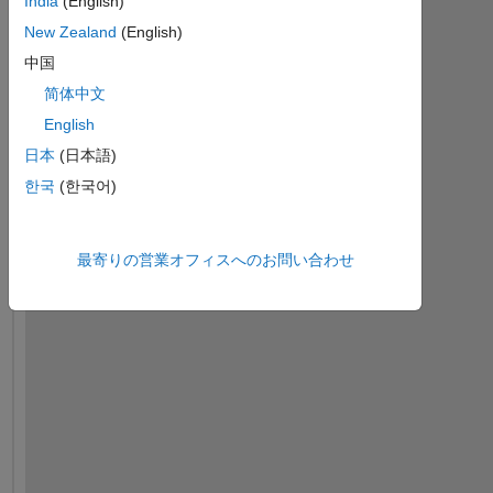
India
(English)
New Zealand
(English)
中国
简体中文
English
日本
(日本語)
한국
(한국어)
最寄りの営業オフィスへのお問い合わせ
H
i 
g
u
y
s
.