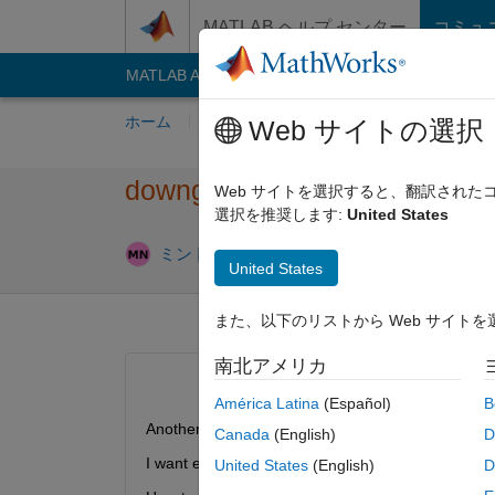
コンテンツへスキップ
MATLAB ヘルプ センター
コミュ
MATLAB Answers
File Exchange
Cody
AI C
ホーム
質問する
回答
閲覧
MATLA
Web サイトの選択
downgrade From matlab r2022
Web サイトを選択すると、翻訳され
選択を推奨します:
United States
2024 3 月
ミントウ
2024 3 月 22
1 回答
United States
また、以下のリストから Web サイト
南北アメリカ
América Latina
(Español)
B
Another Person in my team is using matlab r2022b
Canada
(English)
D
I want everyone matlab version is r2022b update 
United States
(English)
D