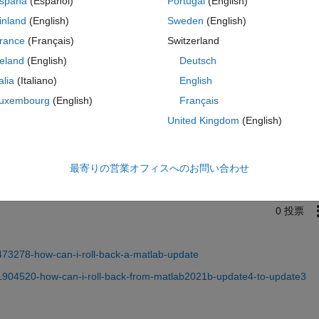
spaña
(Español)
Portugal
(English)
 to r2022b update 5?
inland
(English)
Sweden
(English)
rance
(Français)
Switzerland
reland
(English)
Deutsch
talia
(Italiano)
English
uxembourg
(English)
Français
サインインしてこの質問に回
United Kingdom
(English)
共有
サインインしてアクティビティを
最寄りの営業オフィスへのお問い合わせ
0 投票
473278-how-can-i-roll-back-a-matlab-update
/1904520-how-can-i-roll-back-from-matlab2021b-update4-to-update3