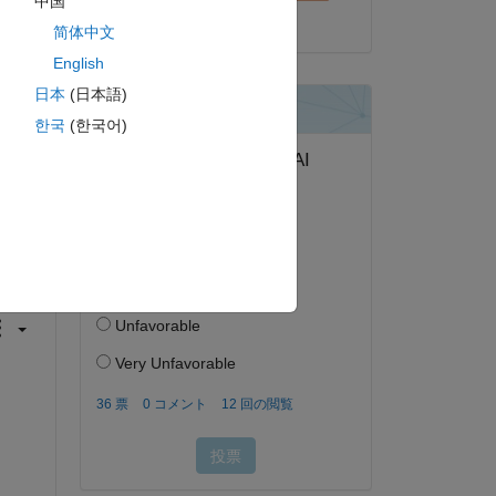
中国
2024 年 3 月 22 日
简体中文
English
日本
(日本語)
한국
(한국어)
答する。
フォロー