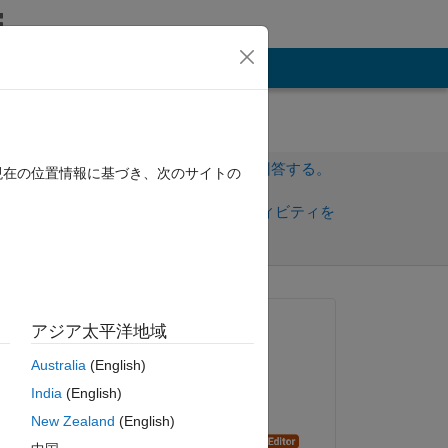
その他
サインインしてこの質問に回答する。
現在の位置情報に基づき、次のサイトの
共
サインインしてアクティビティを
有
フォロー
質問済み:
アジア太平洋地域
ミントウ
Australia
(English)
2024 年 3 月 22 日
India
(English)
移動済み:
New Zealand
(English)
Dyuman Joshi