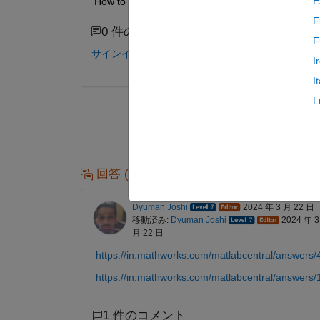
E
How to downgrade From matlab r2022b update 8 
F
0 件のコメント
F
サインインしてコメントする。
I
I
L
回答 (1 件)
Dyuman Joshi
2024 年 3 月 22 日
移動済み:
Dyuman Joshi
2024 年 3
月 22 日
https://in.mathworks.com/matlabcentral/answers/
https://in.mathworks.com/matlabcentral/answers
1 件のコメント