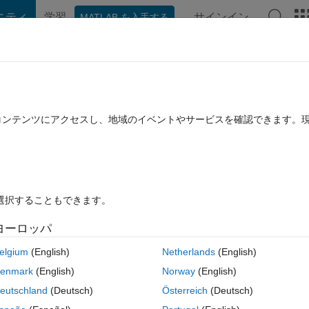
ニティ
学習
サインイン
MATLAB を入手する
hat Playground
ディスカッション
コンテスト
ブログ
投稿
B に関する FAQ
その他
b update 8 to r2022b update 5
たコンテンツにアクセスし、地域のイベントやサービスを確認できます。
 22 に更新
9 ビュー (30 日間)
を選択することもできます。
ヨーロッパ
0 投票
elgium
(English)
Netherlands
(English)
 update 5, but my matlab version is r2022b update 8.
enmark
(English)
Norway
(English)
5.
eutschland
(Deutsch)
Österreich
(Deutsch)