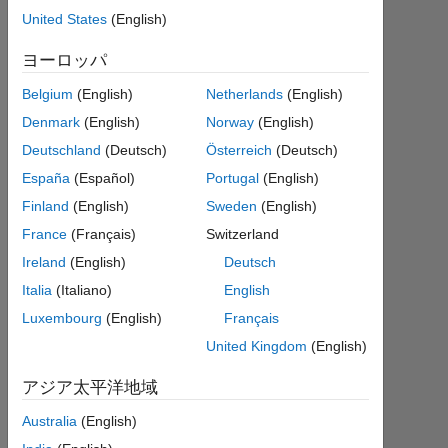
DDDD
United States
(English)
2024
3 月
ヨーロッパ
21
Belgium
(English)
Netherlands
(English)
1
Denmark
(English)
Norway
(English)
回
答
Deutschland
(Deutsch)
Österreich
(Deutsch)
España
(Español)
Portugal
(English)
回
Finland
(English)
Sweden
(English)
答
France
(Français)
Switzerland
採
用
Ireland
(English)
Deutsch
済
Italia
(Italiano)
English
み
Luxembourg
(English)
Français
2024
United Kingdom
(English)
3 月
アジア太平洋地域
21
に更
Australia
(English)
新