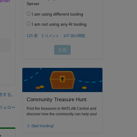
arkerFaceColor'
, 
'm'
, 
'MarkerSize'
, 10);
答する。
Community Treasure Hunt
フォロー
Find the treasures in MATLAB Central and
discover how the community can help you!
Start Hunting!