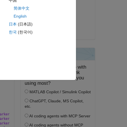
中国
Ellen
简体中文
2024 年 3 月 19 日
English
採用済み:
日本
(日本語)
Kevin Holly
한국
(한국어)
arkerFaceColor'
, 
'r'
, 
'MarkerSize'
, 10);
arkerFaceColor'
, 
'b'
, 
'MarkerSize'
, 10);
arkerFaceColor'
, 
'g'
, 
'MarkerSize'
, 10);