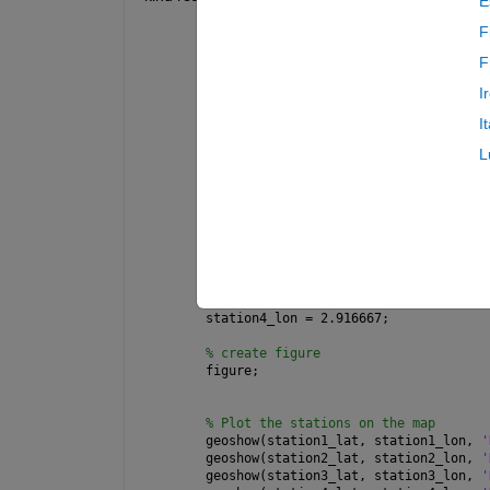
E
F
land = readgeotable(
"landareas.shp"
);
geoplot(land)
F
%how can I limit the chart lat 50-52 
I
% and show the coordinates above this
I
% Is there a tutorial how to?
L
% Coördinates to display
station1_lat = 51.9775;
station1_lon = 4.12;
station2_lat = 51.619722;
station2_lon = 3.681944;
station3_lat = 51.442222;
station3_lon = 3.596111;
station4_lat = 51.233333;
station4_lon = 2.916667;
% create figure
figure;
% Plot the stations on the map
geoshow(station1_lat, station1_lon, 
'
geoshow(station2_lat, station2_lon, 
'
geoshow(station3_lat, station3_lon, 
'