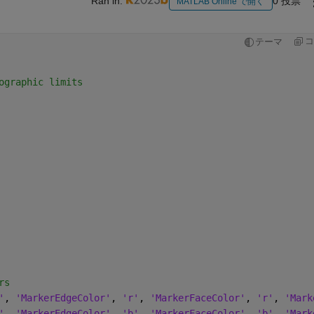
Ran in:
0 投票
MATLAB Online で開く
コ
テーマ
ographic limits
rs
'
, 
'MarkerEdgeColor'
, 
'r'
, 
'MarkerFaceColor'
, 
'r'
, 
'Mark
'
, 
'MarkerEdgeColor'
, 
'b'
, 
'MarkerFaceColor'
, 
'b'
, 
'Mark