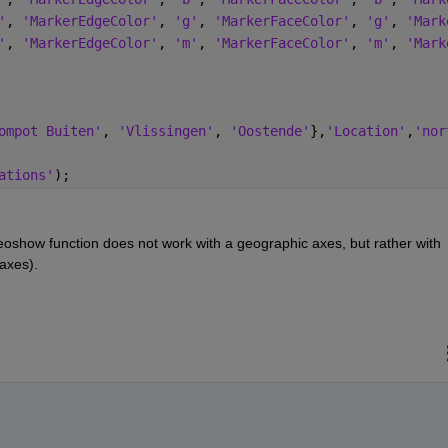
'
, 
'MarkerEdgeColor'
, 
'g'
, 
'MarkerFaceColor'
, 
'g'
, 
'Mark
'
, 
'MarkerEdgeColor'
, 
'm'
, 
'MarkerFaceColor'
, 
'm'
, 
'Mark
ompot Buiten'
, 
'Vlissingen'
, 
'Oostende'
},
'Location'
,
'nor
ations'
);
. The geoshow function does not work with a geographic axes, but rather with 
axes).