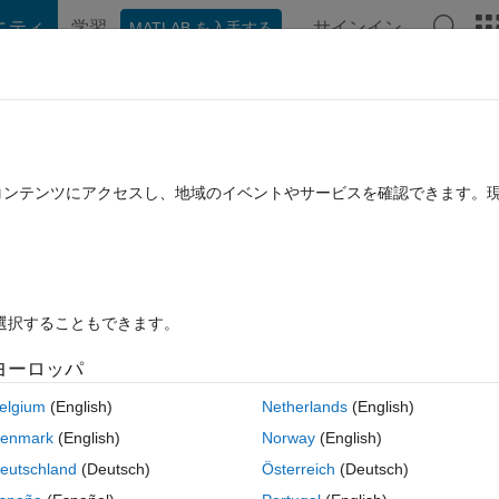
ニティ
学習
サインイン
MATLAB を入手する
hat Playground
ディスカッション
コンテスト
ブログ
投稿
B に関する FAQ
その他
s on top of the map, Ans how can I choo
たコンテンツにアクセスし、地域のイベントやサービスを確認できます。
orial on the subject.
2024 3 月 19 に更新
17 ビュー (30 日間)
を選択することもできます。
ヨーロッパ
elgium
(English)
Netherlands
(English)
0 投票
MATLAB Online で開く
enmark
(English)
Norway
(English)
eutschland
(Deutsch)
Österreich
(Deutsch)