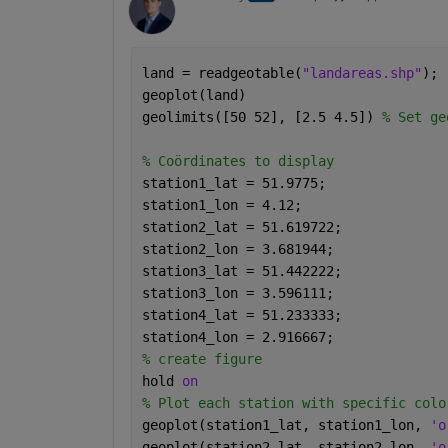
land = readgeotable(
"landareas.shp"
);
geoplot(land)
geolimits([50 52], [2.5 4.5]) 
% Set ge
% Coördinates to display
station1_lat = 51.9775;
station1_lon = 4.12;
station2_lat = 51.619722;
station2_lon = 3.681944;
station3_lat = 51.442222;
station3_lon = 3.596111;
station4_lat = 51.233333;
station4_lon = 2.916667;
% create figure
hold 
on
% Plot each station with specific colo
geoplot(station1_lat, station1_lon, 
'o
geoplot(station2_lat, station2_lon, 
'o