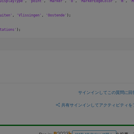
DisplayType'
, 
'point'
, 
'Marker'
, 
'o'
, 
'MarkerEdgeColor'
, 
'm'
, 
'M
uiten'
, 
'Vlissingen'
, 
'Oostende'
);
tations'
);
サインインしてこの質問に回
共有
サインインしてアクティビティを