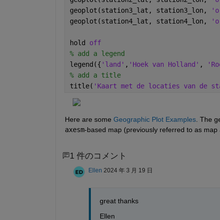
geoplot(station3_lat, station3_lon, 
'o
geoplot(station4_lat, station4_lon, 
'o
hold 
off
% add a legend
legend({
'land'
,
'Hoek van Holland'
, 
'Ro
% add a title
title(
'Kaart met de locaties van de st
Here are some 
Geographic Plot Examples
axesm
-based map (previously referred to as map 
1 件のコメント
Ellen
2024 年 3 月 19 日
great thanks 
Ellen