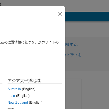
その他
se
現在の位置情報に基づき、次のサイトの
サインインしてこの質問に回答する。
共
サインインしてアクティビティを
有
フォロー
アジア太平洋地域
質問済み:
Australia
(English)
Ellen
India
(English)
2024 年 3 月 12 日
New Zealand
(English)
コメント済み: