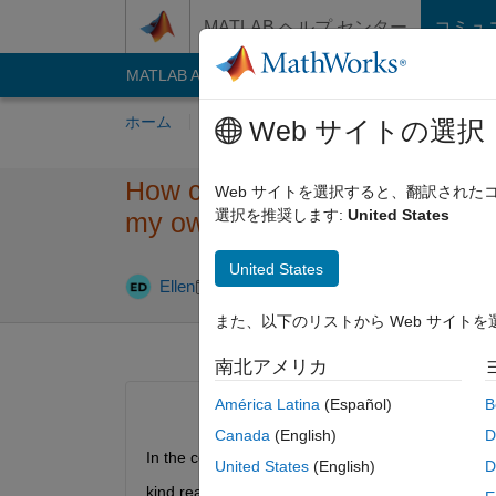
コンテンツへスキップ
MATLAB ヘルプ センター
コミュ
MATLAB Answers
File Exchange
Cody
AI C
ホーム
質問する
回答
閲覧
MATLA
Web サイトの選択
How can I plot my coórdinate
Web サイトを選択すると、翻訳され
選択を推奨します:
United States
my own area? Cannot find a tut
United States
回答採用済み
Ellen
2024 3 月 12
1 回答
また、以下のリストから Web サイト
南北アメリカ
América Latina
(Español)
B
Canada
(English)
D
In the code my questions 
United States
(English)
D
kind reagrds Ellen