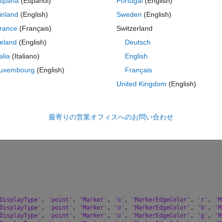
spaña
(Español)
Portugal
(English)
inland
(English)
Sweden
(English)
rance
(Français)
Switzerland
and lon 2.5-4.5
reland
(English)
Deutsch
 chart?
talia
(Italiano)
English
uxembourg
(English)
Français
United Kingdom
(English)
最寄りの営業オフィスへのお問い合わせ
DisplayType'
, 
'point'
, 
'Marker'
, 
'o'
, 
'MarkerEdgeColor'
, 
'r'
, 
'M
DisplayType'
, 
'point'
, 
'Marker'
, 
'o'
, 
'MarkerEdgeColor'
, 
'b'
, 
'M
DisplayType'
, 
'point'
, 
'Marker'
, 
'o'
, 
'MarkerEdgeColor'
, 
'g'
, 
'M