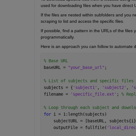
used for downloading files when you have direct 
If the files are nested within subfolders and you 
scraping to list and access the specific files.
If possible, find a pattern in the URLs of the files
programmatically.
Here is an approach you can follow to automate d
% Base URL
baseURL = 
"your_base_url"
;
% List of subjects and specific files
subjects = {
'subject1'
, 
'subject2'
, 
's
filename = 
'specific_file.ext'
; 
% Repl
% Loop through each subject and downlo
for 
i = 1:length(subjects)
    subjectURL = [baseURL, subjects{i}
    outputFile = fullfile(
'local_direc