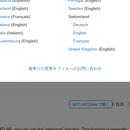
spaña
(Español)
Portugal
(English)
erything and select the files I am interested in. The problem is that my 
inland
(English)
Sweden
(English)
robably take me a week to do so. 
rance
(Français)
Switzerland
only the specific files I want? 
reland
(English)
Deutsch
talia
(Italiano)
English
uxembourg
(English)
Français
United Kingdom
(English)
サインインしてこの質問に回
最寄りの営業オフィスへのお問い合わせ
共有
サインインしてアクティビティを
0 投票
MATLAB Online で開く
ATLAB, you can use the “websave” function. This function is generally 