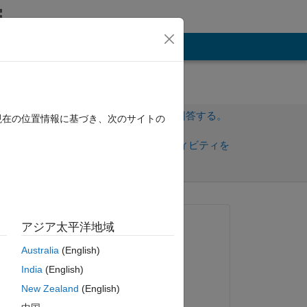
その他
サインインしてこの質問に回答する。
現在の位置情報に基づき、次のサイトの
共
サインインしてアクティビティを
有
フォロー
質問済み:
アジア太平洋地域
Orestis Stylianou
Australia
(English)
2024 年 3 月 7 日
India
(English)
コメント済み:
New Zealand
(English)
-3 
Orestis