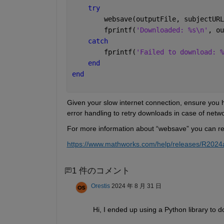
try
        websave(outputFile, subjectURL
        fprintf(
'Downloaded: %s\n'
, ou
catch
        fprintf(
'Failed to download: %
end
end
Given your slow internet connection, ensure you 
error handling to retry downloads in case of netwo
For more information about “websave” you can ref
https://www.mathworks.com/help/releases/R2024a
1 件のコメント
Orestis
2024 年 8 月 31 日
Hi, I ended up using a Python library to do 