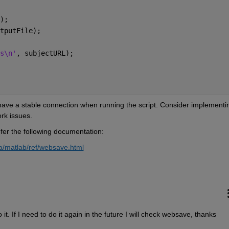
);
tputFile);
s\n'
, subjectURL);
have a stable connection when running the script. Consider implementin
rk issues.
er the following documentation:
/matlab/ref/websave.html
it. If I need to do it again in the future I will check websave, thanks