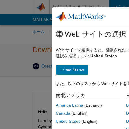
コンテンツへスキップ
MATLAB ヘルプ センター
コミュ
MATLAB Answers
File Exchange
Cody
AI C
ホーム
質問する
回答
閲覧
MATLA
Web サイトの選択
Downloading Specific Files 
Web サイトを選択すると、翻訳され
選択を推奨します:
United States
202
Orestis Stylianou
2024 3 月 7
1 回答
United States
また、以下のリストから Web サイト
南北アメリカ
América Latina
(Español)
B
Hello, 
Canada
(English)
D
I am trying to download some files from here: 
http
United States
(English)
D
Cyberduck to download files for 200+ people. The pr