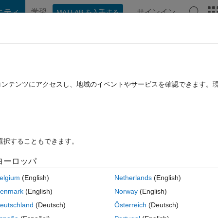
ニティ
学習
サインイン
MATLAB を入手する
hat Playground
ディスカッション
コンテスト
ブログ
投稿
B に関する FAQ
その他
from Amazon S3 Bucket
たコンテンツにアクセスし、地域のイベントやサービスを確認できます。
4 8 月 31 に更新
4 ビュー (30 日間)
を選択することもできます。
ヨーロッパ
0 投票
elgium
(English)
Netherlands
(English)
enmark
(English)
Norway
(English)
s://fcon_1000.projects.nitrc.org/indi/retro/MPI_LEMON.html.
 I am using 
eutschland
(Deutsch)
Österreich
(Deutsch)
oblem is that for each person I only need a specific file found within 2