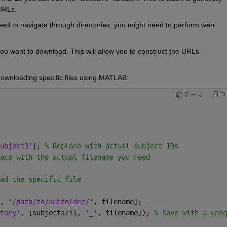
URLs.
need to navigate through directories, you might need to perform web 
 you want to download. This will allow you to construct the URLs 
ownloading specific files using MATLAB:
コ
テーマ
ubject3'
}; 
% Replace with actual subject IDs
ace with the actual filename you need
ad the specific file
, 
'/path/to/subfolder/'
, filename];
tory'
, [subjects{i}, 
'_'
, filename]); 
% Save with a uniq