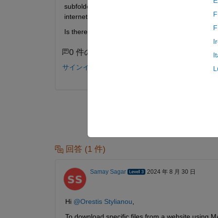
E
subfolders. My current tactic is to just download ev
F
internet connection is not that great and it will p
F
Is there a way to do this matlab, so I can download 
I
0 件のコメント
I
サインインしてコメントする。
L
回答 (1 件)
Samay Sagar
2024 年 8 月 30 日
Hi 
@Orestis Stylianou
,
To download specific files from a website using M