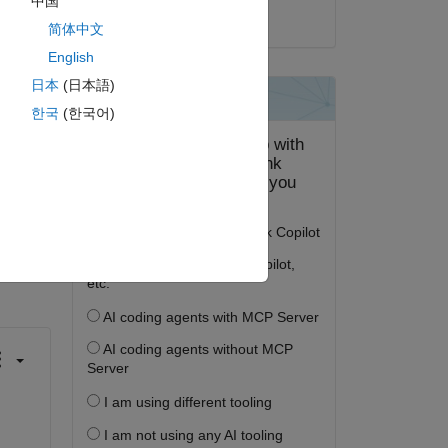
中国
2024 年 8 月 31 日
简体中文
English
日本
(日本語)
한국
(한국어)
答する。
フォロー