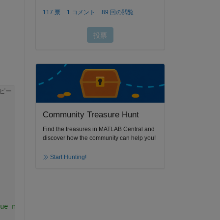
ピー
Community Treasure Hunt
Find the treasures in MATLAB Central and
discover how the community can help you!
Start Hunting!
ue name