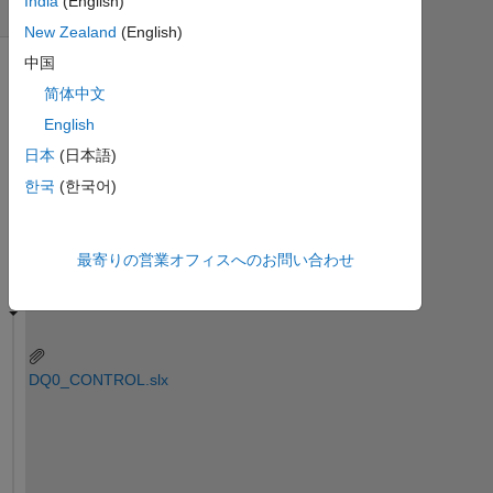
India
(English)
間)
New Zealand
(English)
中国
简体中文
English
日本
(日本語)
한국
(한국어)
最寄りの営業オフィスへのお問い合わせ
DQ0_CONTROL.slx
H
i 