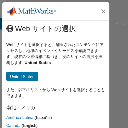
コンテンツへスキップ
MATLAB
Answers
B Answers
File Exchange
Cody
AI Chat Playground
ディス
Web サイトの選択
Web サイトを選択すると、翻訳されたコンテンツにア
クセスし、地域のイベントやサービスを確認できま
Inconsistent
す。現在の位置情報に基づき、次のサイトの選択を推
奨します:
United States
results for
symbolic
United States
integration
of >2
また、以下のリストから Web サイトを選択することも
できます。
cosine
factors
南北アメリカ
América Latina
(Español)
Joel
Canada
(English)