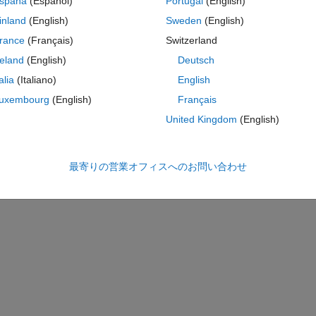
spaña
(Español)
Portugal
(English)
 matlab, and i have this error:
inland
(English)
Sweden
(English)
alid dimension has been specified for '
Input Port 3
' of 
rance
(Français)
Switzerland
reland
(English)
Deutsch
:
Find Operating Point error
talia
(Italiano)
English
tput Port 1
' of '
dcmicrogrid14/plant model/Gain
' is a [2x
uxembourg
(English)
Français
United Kingdom
(English)
:
Find Operating Point error
最寄りの営業オフィスへのお問い合わせ