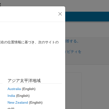
その他
サインインしてこの質問に回答する。
現在の位置情報に基づき、次のサイトの
共
サインインしてアクティビティを
有
フォロー
質問済み:
アジア太平洋地域
Mounira
Australia
(English)
2023 年 12 月 28 日
India
(English)
回答済み:
New Zealand
(English)
Paul