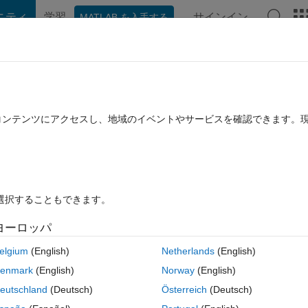
ニティ
学習
サインイン
MATLAB を入手する
hat Playground
ディスカッション
コンテスト
ブログ
投稿
B に関する FAQ
その他
ions
たコンテンツにアクセスし、地域のイベントやサービスを確認できます。
済み
2023 12 月 30 に更新
33 ビュー (30 日間)
を選択することもできます。
ヨーロッパ
0 投票
elgium
(English)
Netherlands
(English)
enmark
(English)
Norway
(English)
eutschland
(Deutsch)
Österreich
(Deutsch)