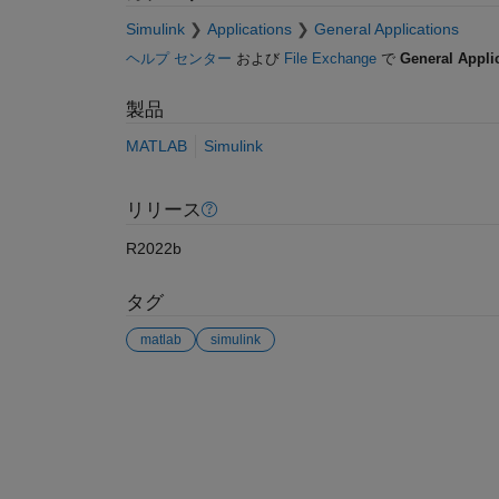
Simulink
Applications
General Applications
ヘルプ センター
および
File Exchange
で
General Appli
製品
MATLAB
Simulink
リリース
R2022b
タグ
matlab
simulink
参考