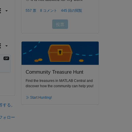
Community Treasure Hunt
Find the treasures in MATLAB Central and
discover how the community can help you!
Start Hunting!
答する。
フォロー