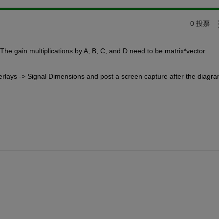
0 投票
The gain multiplications by A, B, C, and D need to be matrix*vector 
erlays -> Signal Dimensions and post a screen capture after the diagra