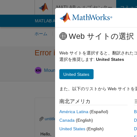
コンテンツへスキップ
MATLAB ヘルプ センター
コミュ
MATLAB Answers
File Exchange
Cody
AI C
ホーム
質問する
回答
閲覧
MATLA
Web サイトの選択
Error in port widths or dimens
Web サイトを選択すると、翻訳され
選択を推奨します:
United States
回答採用
Mounira
2023 12 月 28
1 回答
United States
また、以下のリストから Web サイト
南北アメリカ
América Latina
(Español)
B
untitled.slx
Canada
(English)
D
United States
(English)
D
Hello,