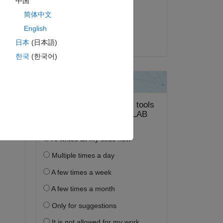
中国
2023 年 12 月 30 日
简体中文
'
採用済み:
English
Paul
日本
(日本語)
한국
(한국어)
2] 