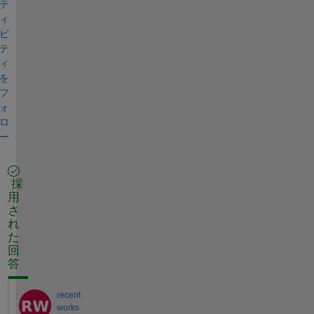
テ
ィ
ビ
テ
ィ
を
フ
ォ
ロ
ー
採
用
さ
れ
た
回
答
recent
works