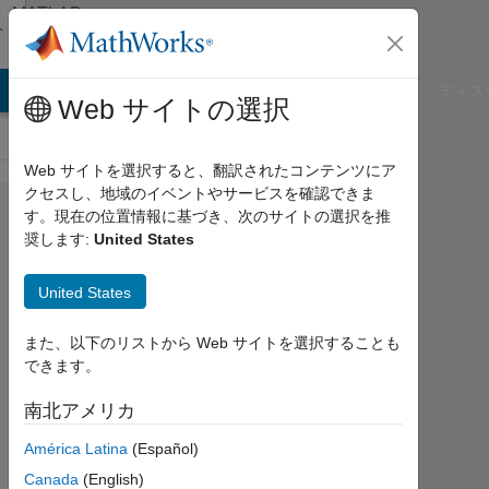
コンテンツへスキップ
MATLAB
Answers
B Answers
File Exchange
Cody
AI Chat Playground
ディス
Web サイトの選択
Web サイトを選択すると、翻訳されたコンテンツにア
クセスし、地域のイベントやサービスを確認できま
我的
す。現在の位置情報に基づき、次のサイトの選択を推
奨します:
United States
matlab
打开​
United States
simulink
就会​卡
また、以下のリストから Web サイトを選択することも
できます。
住，
matlab
南北アメリカ
很​容易
América Latina
(Español)
无响应
Canada
(English)