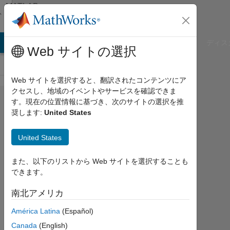
コンテンツへスキップ
MATLAB
Answers
B Answers
File Exchange
Cody
AI Chat Playground
ディス
Web サイトの選択
Web サイトを選択すると、翻訳されたコンテンツにア
クセスし、地域のイベントやサービスを確認できま
How to
す。現在の位置情報に基づき、次のサイトの選択を推
奨します:
United States
Solve
Equations
United States
with
Missing
また、以下のリストから Web サイトを選択することも
できます。
Parameters
in MATLAB
南北アメリカ
app
América Latina
(Español)
designer
Canada
(English)