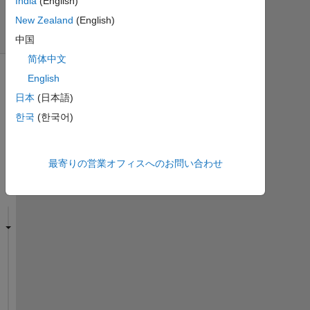
India
(English)
(30
日
New Zealand
(English)
間)
中国
简体中文
English
日本
(日本語)
한국
(한국어)
最寄りの営業オフィスへのお問い合わせ
T
h
i