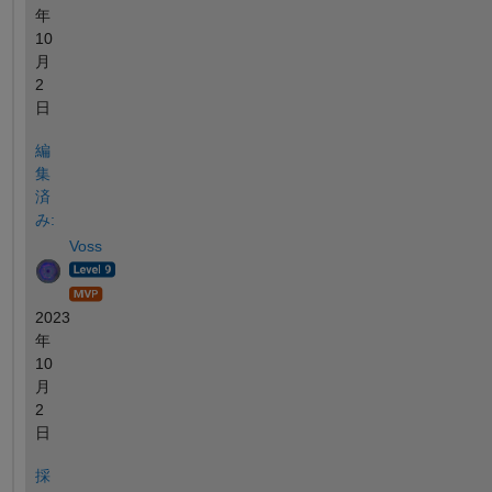
年
10
月
2
日
編
集
済
み:
Voss
2023
年
10
月
2
日
採