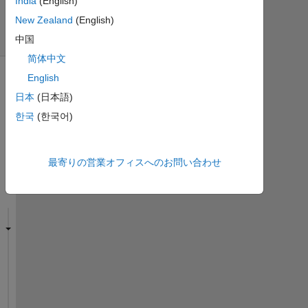
India
(English)
(30
New Zealand
(English)
日
間)
中国
简体中文
English
日本
(日本語)
한국
(한국어)
最寄りの営業オフィスへのお問い合わせ
I 
k
e