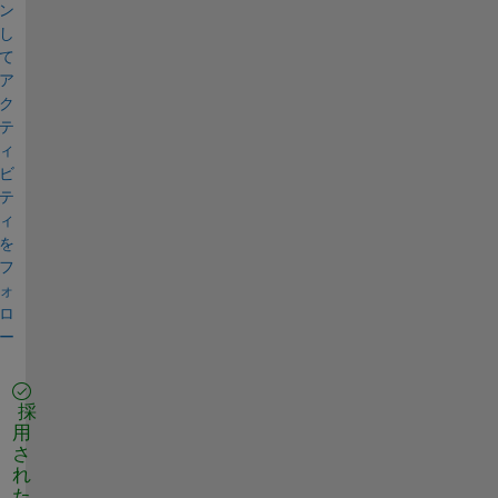
ン
し
て
ア
ク
テ
ィ
ビ
テ
ィ
を
フ
ォ
ロ
ー
採
用
さ
れ
た