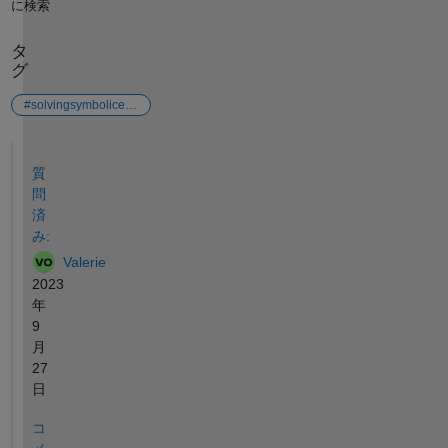
に検索
タ
グ
#solvingsymbolicequations
参考
質
問
済
み:
Valerie
2023
年
9
月
27
日
コ