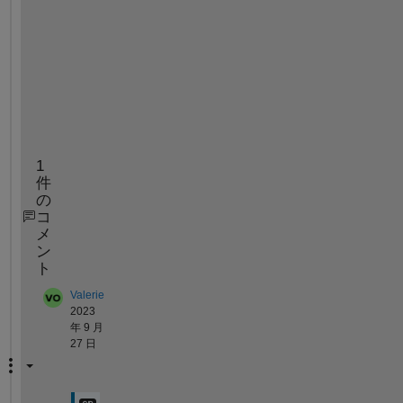
Funcb = ((Tw - Ta)*((Li)/(km * Ac))/(Rthfb + ((Li)/
Tsp1 = solve(Funcb,Tsp1);
%km = linspace(.1,100,50);
%plot (km,subs(Tsp1,'km',km))
fplot(Tsp1,[0,100])
1
件
の
コ
メ
ン
ト
Valerie
2023
年 9 月
27 日