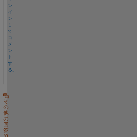
ン
イ
ン
し
て
コ
メ
ン
ト
す
る。
そ
の
他
の
回
答
(0