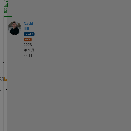
回
答
David
Hill
2023
年 9 月
27 日
n:
h=10;P=100;Ac=5;Lc=17;aff=19;Tw=7;Ta=5;Li=11;
%have 
syms 
Tsp1 km
;
xb = (h * P)/ (km * Ac);
mb = sqrt((h*P)/(km*Ac));
neffb = tanh(mb*Lc)/(mb*Lc);
Rthfb = 1/(h*neffb*aff);