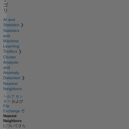
ゴ
リ
AI and
Statistics
Statistics
and
Machine
Learning
Toolbox
Cluster
Analysis
and
Anomaly
Detection
Nearest
Neighbors
ヘルプ セン
ター
および
File
Exchange
で
Nearest
Neighbors
についてさら