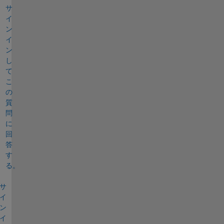
サ
イ
ン
イ
ン
し
て
こ
の
質
問
に
回
答
す
る。
サ
イ
ン
イ