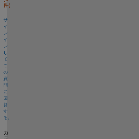
件)
サ
イ
ン
イ
ン
し
て
こ
の
質
問
に
回
答
す
る。
カ
テ