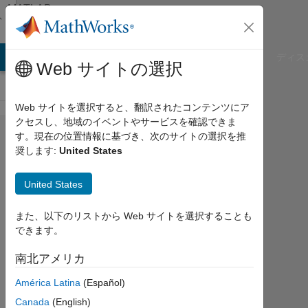
コンテンツへスキップ
MATLAB
Answers
B Answers
File Exchange
Cody
AI Chat Playground
ディス
Web サイトの選択
Web サイトを選択すると、翻訳されたコンテンツにア
クセスし、地域のイベントやサービスを確認できま
Plotting
す。現在の位置情報に基づき、次のサイトの選択を推
奨します:
United States
solutions
with
United States
symbolic
variables
また、以下のリストから Web サイトを選択することも
できます。
Valerie
南北アメリカ
2023
América Latina
(Español)
9 月
Canada
(English)
27