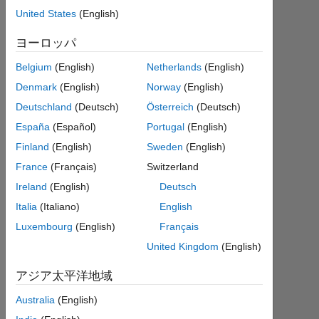
1
United States
(English)
回
答
ヨーロッパ
Belgium
(English)
Netherlands
(English)
回
Denmark
(English)
Norway
(English)
答
採
Deutschland
(Deutsch)
Österreich
(Deutsch)
用
España
(Español)
Portugal
(English)
済
Finland
(English)
Sweden
(English)
み
France
(Français)
Switzerland
2023
Ireland
(English)
Deutsch
9 月
Italia
(Italiano)
English
27
Luxembourg
(English)
Français
に更
United Kingdom
(English)
新
6
アジア太平洋地域
ビ
ュ
Australia
(English)
ー