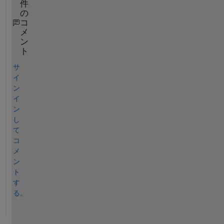
件
の
コ
メ
ン
ト
サ
イ
ン
イ
ン
し
て
コ
メ
ン
ト
す
る。