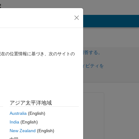
その他
サインインしてこの質問に回答する。
現在の位置情報に基づき、次のサイトの
共
サインインしてアクティビティを
有
フォロー
質問済み:
アジア太平洋地域
Hammad Younas
Australia
(English)
2023 年 9 月 14 日
India
(English)
回答済み:
New Zealand
(English)
Sam Marshalik