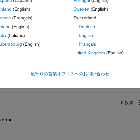
spaña
(Español)
Portugal
(English)
inland
(English)
Sweden
(English)
rance
(Français)
Switzerland
reland
(English)
Deutsch
talia
(Italiano)
English
uxembourg
(English)
Français
United Kingdom
(English)
サインインしてこの質問に回
共有
サインインしてアクティビティを
最寄りの営業オフィスへのお問い合わせ
0 投票
 error.