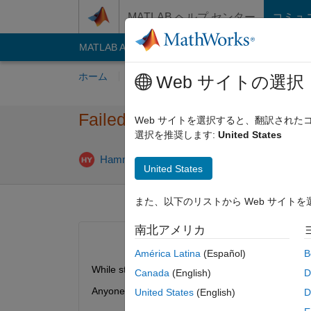
コンテンツへスキップ
MATLAB ヘルプ センター
コミュ
MATLAB Answers
File Exchange
Cody
AI C
ホーム
質問する
回答
閲覧
MATLA
Web サイトの選択
Failed to Start MJS services 
Web サイトを選択すると、翻訳され
選択を推奨します:
United States
20
Hammad Younas
2023 9 月 14
1 回答
United States
また、以下のリストから Web サイト
南北アメリカ
América Latina
(Español)
B
While starting MJS service for hosts i am getting t
Canada
(English)
D
Anyone help me solving this issue
United States
(English)
D