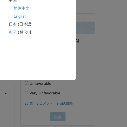
中国
2023 年 9 月 14 日
简体中文
English
日本
(日本語)
한국
(한국어)
答する。
フォロー