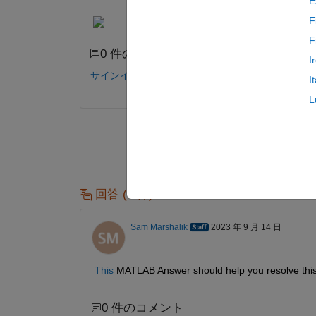
E
F
F
0 件のコメント
I
サインインしてコメントする。
I
L
回答 (1 件)
Sam Marshalik
2023 年 9 月 14 日
This
 MATLAB Answer should help you resolve this
0 件のコメント