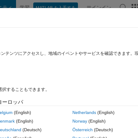
ニティ
学習
サインイン
MATLAB を入手する
hat Playground
ディスカッション
コンテスト
ブログ
投稿
B に関する FAQ
その他
on 1 of 1 hostnames
たコンテンツにアクセスし、地域のイベントやサービスを確認できます。
23 9 月 14 に更新
7 ビュー (30 日間)
を選択することもできます。
ヨーロッパ
0 投票
elgium
(English)
Netherlands
(English)
he error.
enmark
(English)
Norway
(English)
eutschland
(Deutsch)
Österreich
(Deutsch)