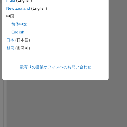
India
(English)
New Zealand
(English)
中国
简体中文
English
日本
(日本語)
한국
(한국어)
最寄りの営業オフィスへのお問い合わせ
T
h
e 
i
f
-