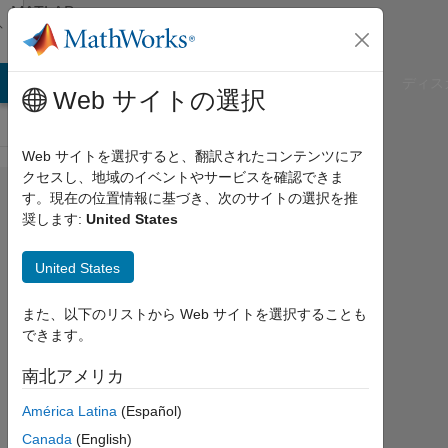
コンテンツへスキップ
MATLAB
Answers
B Answers
File Exchange
Cody
AI Chat Playground
ディス
Web サイトの選択
Web サイトを選択すると、翻訳されたコンテンツにア
クセスし、地域のイベントやサービスを確認できま
Hi! How I
す。現在の位置情報に基づき、次のサイトの選択を推
奨します:
United States
can set
solid x,y, z
United States
coordinate
and
また、以下のリストから Web サイトを選択することも
できます。
temporary
x, y, z
南北アメリカ
coordinate?
América Latina
(Español)
Canada
(English)