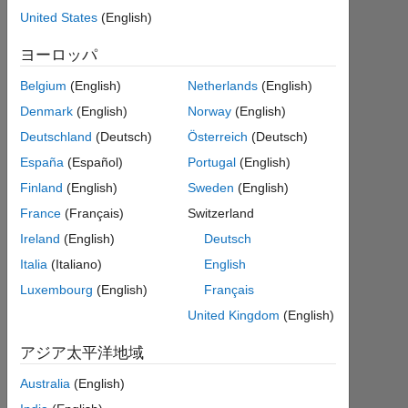
well for
United States
(English)
scalar
ヨーロッパ
bounds?
Belgium
(English)
Netherlands
(English)
Denmark
(English)
Norway
(English)
Sadiq
Akbar
Deutschland
(Deutsch)
Österreich
(Deutsch)
2023
España
(Español)
Portugal
(English)
7 月
Finland
(English)
Sweden
(English)
31
France
(Français)
Switzerland
1
回
Ireland
(English)
Deutsch
答
Italia
(Italiano)
English
Luxembourg
(English)
Français
回
United Kingdom
(English)
答
採
アジア太平洋地域
用
済
Australia
(English)
み