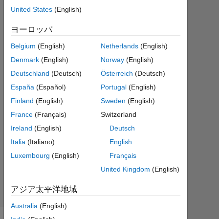
United States
(English)
7 月
16
ヨーロッパ
1
回
Belgium
(English)
Netherlands
(English)
答
Denmark
(English)
Norway
(English)
Deutschland
(Deutsch)
Österreich
(Deutsch)
2023
7 月
España
(Español)
Portugal
(English)
16
Finland
(English)
Sweden
(English)
に更
France
(Français)
Switzerland
新
Ireland
(English)
Deutsch
8
ビ
Italia
(Italiano)
English
ュ
Luxembourg
(English)
Français
ー
United Kingdom
(English)
(30
日
アジア太平洋地域
間)
Australia
(English)