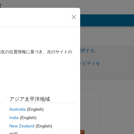
その他
サインインしてこの質問に回答する。
現在の位置情報に基づき、次のサイトの
共
サインインしてアクティビティを
有
フォロー
質問済み:
アジア太平洋地域
HC98
Australia
(English)
2023 年 7 月 3 日
India
(English)
回答済み:
New Zealand
(English)
Star Strider