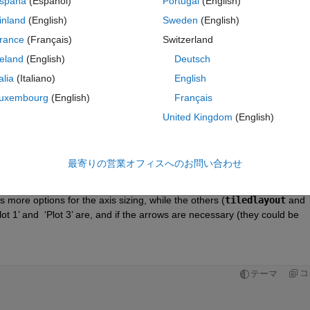
spaña
(Español)
Portugal
(English)
inland
(English)
Sweden
(English)
rance
(Français)
Switzerland
reland
(English)
Deutsch
サインインしてこの質問に回
talia
(Italiano)
English
共有
サインインしてアクティビティを
uxembourg
(English)
Français
United Kingdom
(English)
Ran in:
0 投票
最寄りの営業オフィスへのお問い合わせ
MATLAB Online で開く
s more options for the axis sizing, while the others (
tiledlayout
 and 
t 1’ and  ‘Plot 3’ are, and if the arrows are necessary (they could be 
コ
テーマ