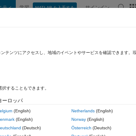
ニティ
学習
サインイン
MATLAB を入手する
hat Playground
ディスカッション
コンテスト
ブログ
投稿
B に関する FAQ
その他
ustom lsyout
たコンテンツにアクセスし、地域のイベントやサービスを確認できます。
に更新
11 ビュー (30 日間)
を選択することもできます。
ヨーロッパ
0 投票
elgium
(English)
Netherlands
(English)
enmark
(English)
Norway
(English)
eutschland
(Deutsch)
Österreich
(Deutsch)