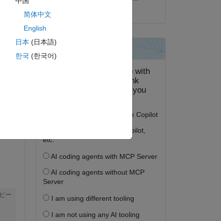
中国
2023 年 7 月 3 日
简体中文
English
日本
(日本語)
答する。
한국
(한국어)
フォロー
ピー