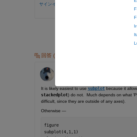
E
サインインしてコメントする。
F
F
I
I
L
回答 (1 件)
Star Strider
2023 年 7 月 3 日
It is likely easiest to use 
subplot
 because it allow
stackedplot
) do not.  Much depends on what ‘Plo
difficult, since they are outside of any axes).  
Otherwise — 
figure
subplot(4,1,1)