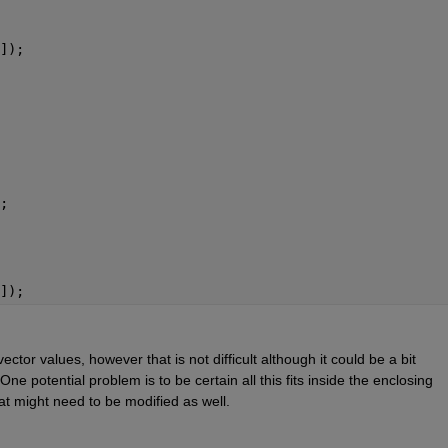
]);
;
]);
vector values, however that is not difficult although it could be a bit 
exasperating to get everything working correctly.  One potential problem is to be certain all this fits inside the enclosing 
hat might need to be modified as well.  