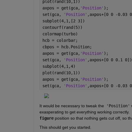
plot(rand(10,1))
axpos = get(gca,
'Position'
);
set(gca, 
'Position'
,axpos+[0 0 -0.03 0
subplot(4,1,[2 3])
contourf(rand(5))
colormap(turbo)
hcb = colorbar;
cbpos = hcb.Position;
axpos = get(gca,
'Position'
);
set(gca, 
'Position'
,axpos+[0 0 0.1 0])
subplot(4,1,4)
plot(rand(10,1))
axpos = get(gca,
'Position'
);
set(gca, 
'Position'
,axpos+[0 0 -0.03 0
It would be necessary to tweak the  
'Position'
 
figure
 position so that nothing gets cut off, so t
This should get you started.  