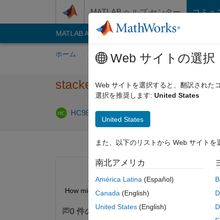
コンテンツへスキップ
MATLAB ヘルプ センター
コミュ
MATLAB Answers
File Exchange
Cody
AI C
ホーム
質問する
回答
閲覧
MATLA
Web サイトの選択
stacked plots with contour- c
Web サイトを選択すると、翻訳され
選択を推奨します:
United States
2023 7 月 3 
HC98
2023 7 月 3
1 回答
United States
また、以下のリストから Web サイト
南北アメリカ
América Latina
(Español)
B
How might I produce sumething like this?
Canada
(English)
D
United States
(English)
D
0 件のコメント