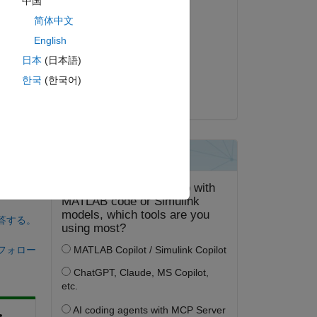
中国
回答済み:
简体中文
Darshan Pandit
English
2023 年 6 月 26 日
日本
(日本語)
g 
採用済み:
한국
(한국어)
Darshan Pandit
答する。
フォロー