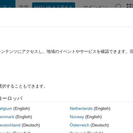
ニティ
学習
サインイン
MATLAB を入手する
hat Playground
ディスカッション
コンテスト
ブログ
投稿
B に関する FAQ
その他
e controller with FOC for IPMSM. How to
たコンテンツにアクセスし、地域のイベントやサービスを確認できます。
Because Current controller have two PID
済み
2023 6 月 26 に更新
22 ビュー (30 日間)
を選択することもできます。
ヨーロッパ
elgium
(English)
Netherlands
(English)
enmark
(English)
Norway
(English)
0 投票
eutschland
(Deutsch)
Österreich
(Deutsch)
Results_of.PNG
Current CONTROLLER im.PNG