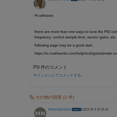
Hi adhavan, 
there are more than one ways to tune the PID cont
frequency, control sample time, sensor gains, etc.
following page may be a good start.
https://in.mathworks.com/help/mcb/gs/estimate-c
0 件のコメント
サインインしてコメントする。
その他の回答 (1 件)
Mohamad Nazir
2023 年 6 月 26 日