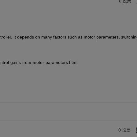
0 投票
roller. It depends on many factors such as motor parameters, switching
ontrol-gains-from-motor-parameters.html
0 投票