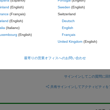
spaña
(Español)
Portugal
(English)
inland
(English)
Sweden
(English)
or IPMSM .FOC has current controller.Current controller have two PID 
rance
(Français)
Switzerland
me time.Now torque results have overshoot and under shoot ,and actual 
reland
(English)
Deutsch
ue(10%).thats why machine speed have delta with request speed.Totque 
l  isuue.So,Please give proper procedure for current controller PID tunin
talia
(Italiano)
English
uxembourg
(English)
Français
ave  PID block?
United Kingdom
(English)
最寄りの営業オフィスへのお問い合わせ
サインインしてこの質問に回
共有
サインインしてアクティビティを