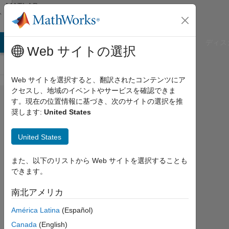
コンテンツへスキップ
MATLAB
Answers
B Answers
File Exchange
Cody
AI Chat Playground
ディス
Web サイトの選択
Web サイトを選択すると、翻訳されたコンテンツにア
クセスし、地域のイベントやサービスを確認できま
Vectorize
す。現在の位置情報に基づき、次のサイトの選択を推
奨します:
United States
a table
row with
United States
mixed
numeric
また、以下のリストから Web サイトを選択することも
できます。
values
南北アメリカ
Captain
América Latina
(Español)
Karnage
Canada
(English)