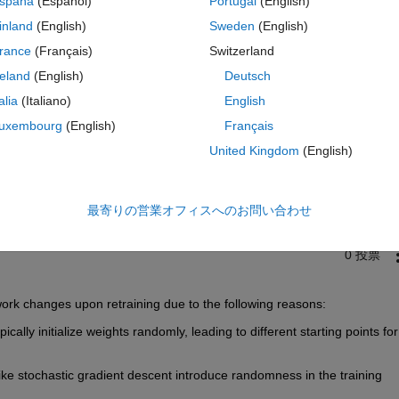
spaña
(Español)
Portugal
(English)
inland
(English)
Sweden
(English)
rance
(Français)
Switzerland
reland
(English)
Deutsch
talia
(Italiano)
English
uxembourg
(English)
Français
サインインしてこの質問に回
United Kingdom
(English)
共有
サインインしてアクティビティを
最寄りの営業オフィスへのお問い合わせ
0 投票
rk changes upon retraining due to the following reasons:
ically initialize weights randomly, leading to different starting points for
like stochastic gradient descent introduce randomness in the training 