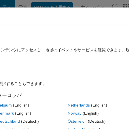
ニティ
学習
サインイン
MATLAB を入手する
hat Playground
ディスカッション
コンテスト
ブログ
投稿
B に関する FAQ
その他
work performance value?
たコンテンツにアクセスし、地域のイベントやサービスを確認できます。
4 9 月 19 に更新
9 ビュー (30 日間)
を選択することもできます。
ヨーロッパ
0 投票
elgium
(English)
Netherlands
(English)
 speed. i am obtaining performance but my performance value changed 
enmark
(English)
Norway
(English)
any time but performance value little change. how can i solve this iss
eutschland
(Deutsch)
Österreich
(Deutsch)