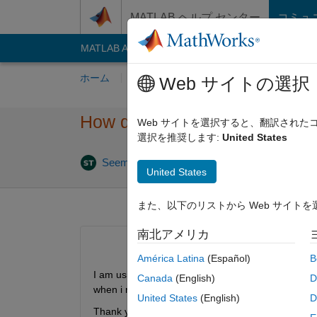
コンテンツへスキップ
MATLAB ヘルプ センター
コミュ
MATLAB Answers
File Exchange
Cody
AI C
ホーム
質問する
回答
閲覧
MATLA
Web サイトの選択
How do I fix NARX neural net
Web サイトを選択すると、翻訳され
選択を推奨します:
United States
202
Seemant Tiwari
2023 5 月 31
1 回答
United States
また、以下のリストから Web サイト
南北アメリカ
América Latina
(Español)
B
I am using NARX neural network to forecast wind
Canada
(English)
D
when i retrained my model. i retrained my model m
United States
(English)
D
Thank you