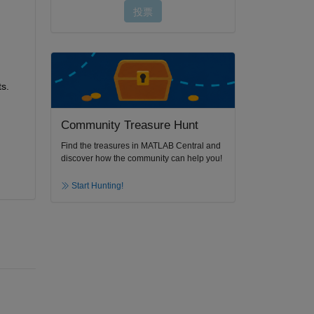
s.
Community Treasure Hunt
Find the treasures in MATLAB Central and
discover how the community can help you!
Start Hunting!