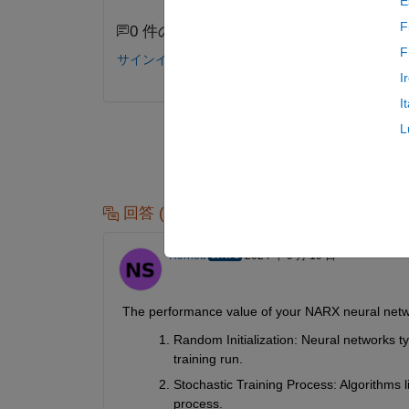
E
F
0 件のコメント
F
サインインしてコメントする。
I
I
L
回答 (1 件)
Hornett
2024 年 9 月 19 日
The performance value of your NARX neural netwo
Random Initialization
: Neural networks typ
training run.
Stochastic Training Process
: Algorithms 
process.