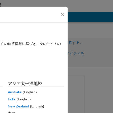
その他
サインインしてこの質問に回答する。
現在の位置情報に基づき、次のサイトの
共
サインインしてアクティビティを
有
フォロー
質問済み:
アジア太平洋地域
Seemant Tiwari
Australia
(English)
2023 年 5 月 31 日
India
(English)
ue?
回答済み:
New Zealand
(English)
Hornett