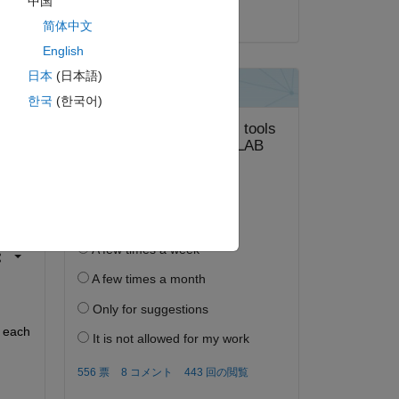
中国
2024 年 9 月 19 日
简体中文
English
日本
(日本語)
한국
(한국어)
答する。
フォロー
 each 