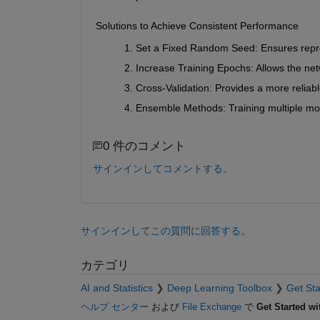
Solutions to Achieve Consistent Performance
Set a Fixed Random Seed: Ensures reprodu
Increase Training Epochs: Allows the net
Cross-Validation
: Provides a more reliab
Ensemble Methods
: Training multiple m
0 件のコメント
サインインしてコメントする。
サインインしてこの質問に回答する。
カテゴリ
AI and Statistics
Deep Learning Toolbox
Get Sta
ヘルプ センター
および
File Exchange
で
Get Started w