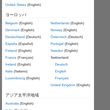
file.
United States
(English)
ヨーロッパ
Ed
2023
Belgium
(English)
Netherlands
(English)
5 月
Denmark
(English)
Norway
(English)
27
Deutschland
(Deutsch)
Österreich
(Deutsch)
1
España
(Español)
Portugal
(English)
回
答
Finland
(English)
Sweden
(English)
France
(Français)
Switzerland
2024
Ireland
(English)
Deutsch
9 月
Italia
(Italiano)
English
20
に更
Luxembourg
(English)
Français
新
United Kingdom
(English)
15
ビ
アジア太平洋地域
ュ
Australia
(English)
ー
(30