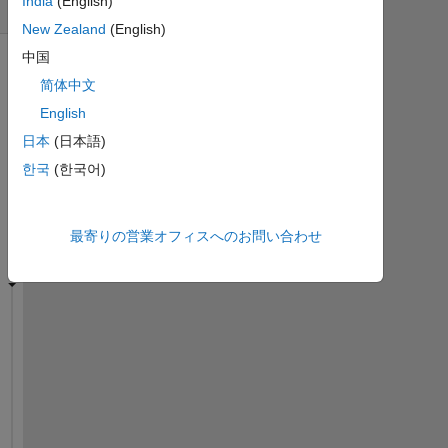
India
(English)
間)
New Zealand
(English)
中国
简体中文
English
日本
(日本語)
한국
(한국어)
最寄りの営業オフィスへのお問い合わせ
H
e
l
l
o