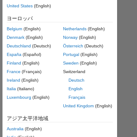
Ali
United States
(English)
Asghar
2023
ヨーロッパ
5 月
Belgium
(English)
Netherlands
(English)
21
1
Denmark
(English)
Norway
(English)
回
Deutschland
(Deutsch)
Österreich
(Deutsch)
答
España
(Español)
Portugal
(English)
Finland
(English)
Sweden
(English)
回
答
France
(Français)
Switzerland
採
Ireland
(English)
Deutsch
用
Italia
(Italiano)
English
済
Luxembourg
(English)
Français
み
United Kingdom
(English)
2023
アジア太平洋地域
5 月
24
Australia
(English)
に更