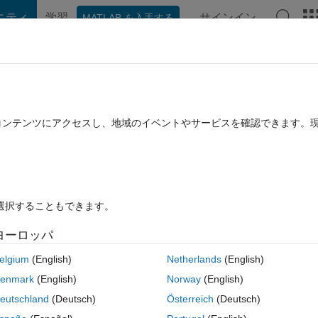
ニティ
学習
サインイン
MATLAB を入手する
hat Playground
ディスカッション
コンテスト
ブログ
投稿
B に関する FAQ
その他
nts in the sldvData.mat file after runni
たコンテンツにアクセスし、地域のイベントやサービスを確認できます。
22 に更新
8 ビュー (30 日間)
を選択することもできます。
ヨーロッパ
elgium
(English)
Netherlands
(English)
0 投票
enmark
(English)
Norway
(English)
an empty Constraints in the sldvData.mat file after running auto-test ca
eutschland
(Deutsch)
Österreich
(Deutsch)