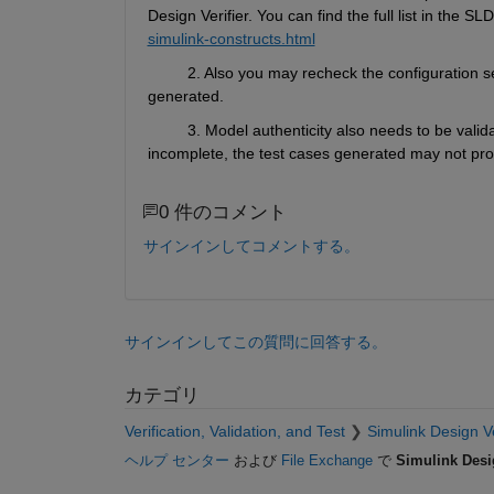
Design Verifier. You can find the full list in the 
simulink-constructs.html
         2. Also you may recheck the configuration 
generated.
         3. Model authenticity also needs to be val
incomplete, the test cases generated may not provi
0 件のコメント
サインインしてコメントする。
サインインしてこの質問に回答する。
カテゴリ
Verification, Validation, and Test
Simulink Design Ve
ヘルプ センター
および
File Exchange
で
Simulink Desig