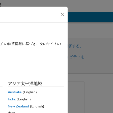
その他
ng
現在の位置情報に基づき、次のサイトの
サインインしてこの質問に回答する。
共
サインインしてアクティビティを
有
フォロー
アジア太平洋地域
質問済み:
Australia
(English)
Sachin
India
(English)
2023 年 5 月 18 日
se 
New Zealand
(English)
回答済み: