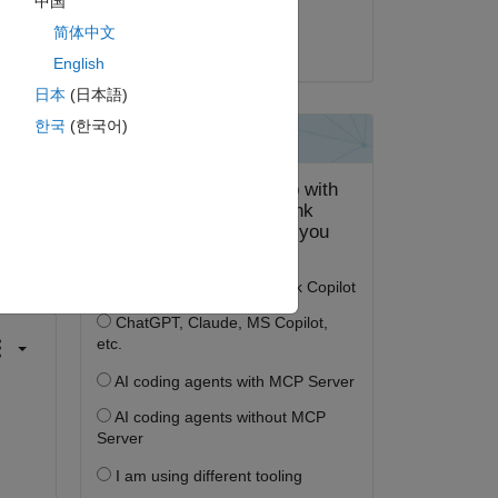
中国
Vinayak
简体中文
2023 年 5 月 22 日
English
日本
(日本語)
한국
(한국어)
答する。
フォロー