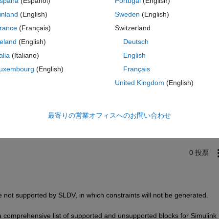
spaña
(Español)
Portugal
(English)
ranges.
inland
(English)
Sweden
(English)
rance
(Français)
Switzerland
reland
(English)
Deutsch
talia
(Italiano)
English
uxembourg
(English)
Français
United Kingdom
(English)
サインインしてこの質問に回
共有
サインインしてアクティビティを
最寄りの営業オフィスへのお問い合わせ
0 投票
e not supported by SLDV, in which constraints will not be generated. 
comprehensive list of supported and unsupported blocks for Simulink      