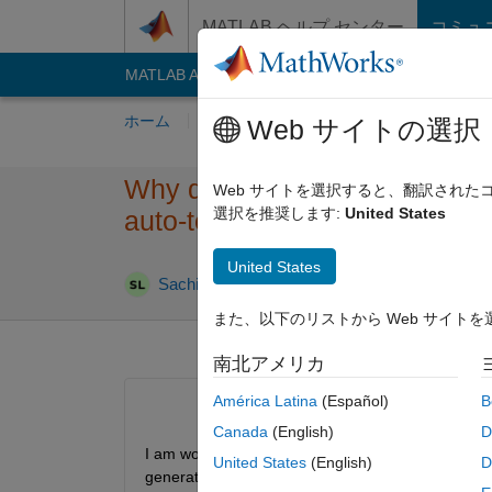
コンテンツへスキップ
MATLAB ヘルプ センター
コミュ
MATLAB Answers
File Exchange
Cody
AI C
ホーム
質問する
回答
閲覧
MATLA
Web サイトの選択
Why do I get an empty Constrai
Web サイトを選択すると、翻訳され
選択を推奨します:
United States
auto-test case generation?
United States
2023 5 月 
Sachin
2023 5 月 18
1 回答
また、以下のリストから Web サイト
南北アメリカ
América Latina
(Español)
B
Canada
(English)
D
I am working on MIL/SIL verification. Why do I get 
United States
(English)
D
generation?