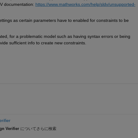
SLDV documentation:
https://www.mathworks.com/help/sldv/unsupported-
settings as certain parameters have to enabled for constraints to be 
idated, for a problematic model such as having syntax errors or being 
de sufficient info to create new constraints.
rifier
n Verifier
についてさらに検索