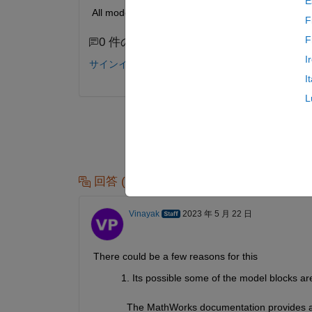
E
All model inputs are defined with proper min/max 
F
F
0 件のコメント
I
サインインしてコメントする。
I
L
回答 (1 件)
Vinayak
2023 年 5 月 22 日
There could be a few reasons for this
Its possible some of the model blocks ar
            The MathWorks documentation provides a 