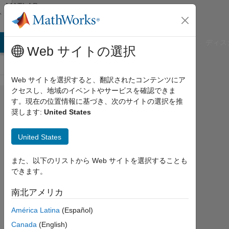
コンテンツへスキップ
MATLAB
Answers
B Answers
File Exchange
Cody
AI Chat Playground
ディス
Web サイトの選択
Web サイトを選択すると、翻訳されたコンテンツにア
クセスし、地域のイベントやサービスを確認できま
ValidateAudioPlugin
す。現在の位置情報に基づき、次のサイトの選択を推
奨します:
United States
Error "Input series
must be a numeric
United States
vector" in plugin
また、以下のリストから Web サイトを選択することも
できます。
Pedro
Carranza
南北アメリカ
Velez
2023
América Latina
(Español)
5 月
Canada
(English)