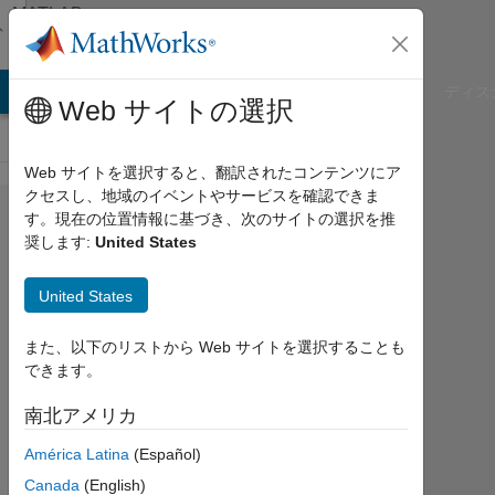
コンテンツへスキップ
MATLAB
Answers
B Answers
File Exchange
Cody
AI Chat Playground
ディス
Web サイトの選択
Web サイトを選択すると、翻訳されたコンテンツにア
クセスし、地域のイベントやサービスを確認できま
Function for
す。現在の位置情報に基づき、次のサイトの選択を推
奨します:
United States
visualisation
of raw data -
United States
Ovarian
cancer
また、以下のリストから Web サイトを選択することも
できます。
Cutie
南北アメリカ
2023
América Latina
(Español)
4 月
Canada
(English)
29