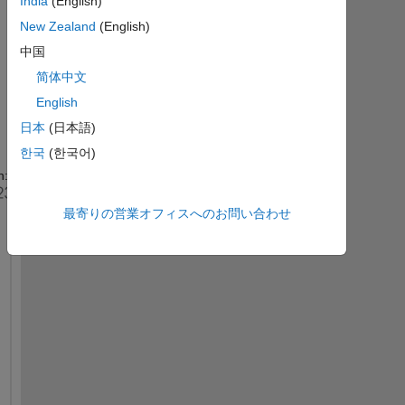
India
(English)
メ
New Zealand
(English)
ン
ト
中国
を
简体中文
表
English
示
日本
(日本語)
한국
(한국어)
n:
OvarianCancer.mat
最寄りの営業オフィスへのお問い合わせ
I 
w
a
n
t 
t
o 
a 