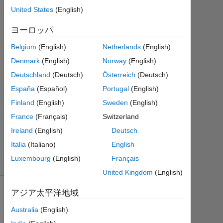
2
United States
(English)
回
答
ヨーロッパ
Belgium
(English)
Netherlands
(English)
2026
Denmark
(English)
Norway
(English)
6 月
9 に
Deutschland
(Deutsch)
Österreich
(Deutsch)
更新
España
(Español)
Portugal
(English)
33
Finland
(English)
Sweden
(English)
ビ
France
(Français)
Switzerland
ュ
ー
Ireland
(English)
Deutsch
(30
Italia
(Italiano)
English
日
Luxembourg
(English)
Français
間)
United Kingdom
(English)
アジア太平洋地域
古
い
Australia
(English)
コ