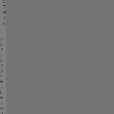
に
回
答
す
る。
サ
イ
ン
イ
ン
し
て
ア
ク
テ
ィ
ビ
テ
ィ
を
フ