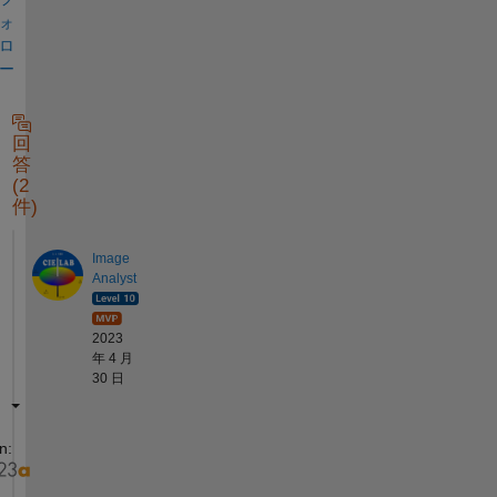
ォ
ロ
ー
回
答
(2
件)
Image
Analyst
2023
年 4 月
30 日
n: