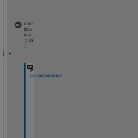
?
?
Cutie
2023
年 4
月 30
日
OvarianCancer.mat
@
W
a
l
t
e
r 