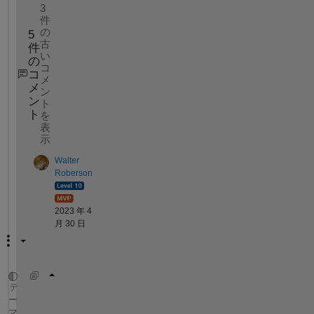
3
件
の
5
古
件
い
の
コ
コ
メ
メ
ン
ン
ト
ト
を
表
示
Walter
Roberson
2023 年 4
月 30 日
surf(obs)
テ
ー
マ